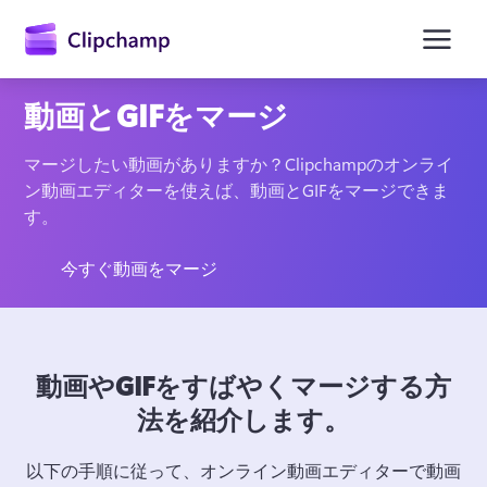
ン
コ
ン
テ
ン
動画とGIFをマージ
ツ
に
ス
マージしたい動画がありますか？Clipchampのオンライ
キ
ン動画エディターを使えば、動画とGIFをマージできま
ッ
す。 
プ
今すぐ動画をマージ
動画やGIFをすばやくマージする方
法を紹介します。
以下の手順に従って、オンライン動画エディターで動画