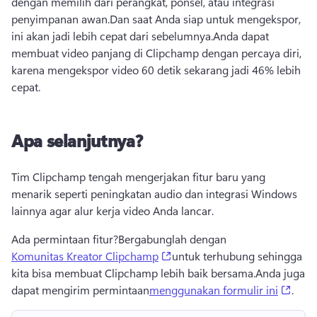
dengan memilih dari perangkat, ponsel, atau integrasi 
penyimpanan awan.
Dan saat Anda siap untuk mengekspor, 
ini akan jadi lebih cepat dari sebelumnya.
Anda dapat 
membuat video panjang di Clipchamp dengan percaya diri, 
karena mengekspor video 60 detik sekarang jadi 46% lebih 
cepat.
Apa selanjutnya?
Tim Clipchamp tengah mengerjakan fitur baru yang 
menarik seperti peningkatan audio dan integrasi Windows 
lainnya agar alur kerja video Anda lancar.
Ada permintaan fitur?
Bergabunglah dengan 
(opens in a new tab)
Komunitas Kreator Clipchamp
untuk terhubung sehingga 
kita bisa membuat Clipchamp lebih baik bersama.
Anda juga 
(open
dapat mengirim permintaan
menggunakan formulir ini
.