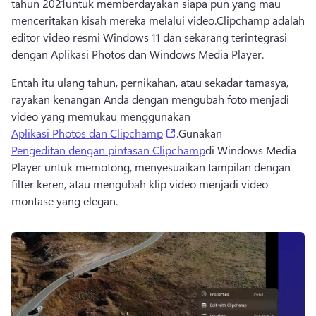
tahun 2021
untuk memberdayakan siapa pun yang mau 
menceritakan kisah mereka melalui video.
Clipchamp adalah 
editor video resmi Windows 11 dan sekarang terintegrasi 
dengan Aplikasi Photos dan Windows Media Player.
Entah itu ulang tahun, pernikahan, atau sekadar tamasya, 
rayakan kenangan Anda dengan mengubah foto menjadi 
video yang memukau menggunakan 
(opens in a new tab)
Aplikasi Photos dan Clipchamp
.
Gunakan
Pengeditan dengan pintasan Clipchamp
di Windows Media 
Player untuk memotong, menyesuaikan tampilan dengan 
filter keren, atau mengubah klip video menjadi video 
montase yang elegan.