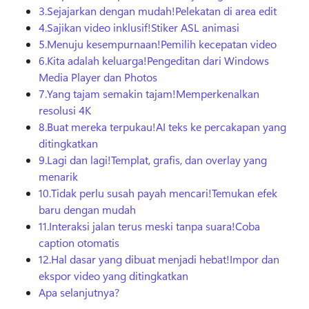
3.
Sejajarkan dengan mudah!
Pelekatan di area edit
4.
Sajikan video inklusif!
Stiker ASL animasi
5.
Menuju kesempurnaan!
Pemilih kecepatan video
6.
Kita adalah keluarga!
Pengeditan dari Windows
Media Player dan Photos
7.
Yang tajam semakin tajam!
Memperkenalkan
resolusi 4K
8.
Buat mereka terpukau!
AI teks ke percakapan yang
ditingkatkan
9.
Lagi dan lagi!
Templat, grafis, dan overlay yang
menarik
10.
Tidak perlu susah payah mencari!
Temukan efek
baru dengan mudah
11.
Interaksi jalan terus meski tanpa suara!
Coba
caption otomatis
12.
Hal dasar yang dibuat menjadi hebat!
Impor dan
ekspor video yang ditingkatkan
Apa selanjutnya?