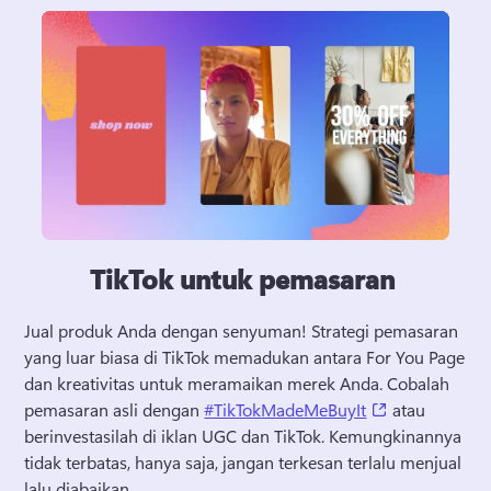
TikTok untuk pemasaran
Jual produk Anda dengan senyuman! 
Strategi pemasaran 
yang luar biasa di TikTok memadukan antara For You Page 
dan kreativitas untuk meramaikan merek Anda. 
Cobalah 
(opens in a n
pemasaran asli dengan 
#TikTokMadeMeBuyIt
 atau 
berinvestasilah di iklan UGC dan TikTok. 
Kemungkinannya 
tidak terbatas, hanya saja, jangan terkesan terlalu menjual 
lalu diabaikan. 