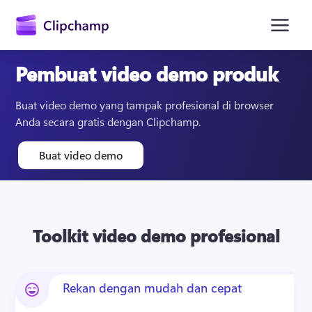
konten
utama
Pembuat video demo produk
Buat video demo yang tampak profesional di browser 
Anda secara gratis dengan Clipchamp.
Buat video demo
Masuk
Toolkit video demo profesional
Coba gratis
Rekan dengan mudah dan cepat