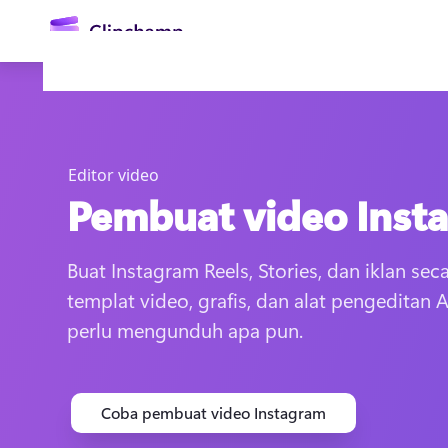
konten
utama
Editor video
Pembuat video Inst
Buat Instagram Reels, Stories, dan iklan sec
templat video, grafis, dan alat pengeditan A
Masuk
perlu mengunduh apa pun. 
Coba gratis
Coba pembuat video Instagram