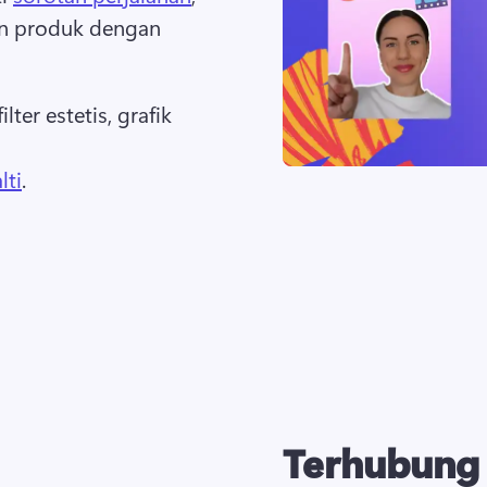
n produk dengan 
er estetis, grafik 
lti
. 
Terhubung 