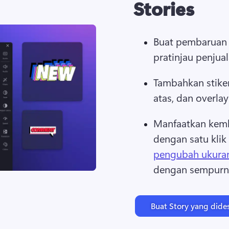
Stories
Buat pembaruan St
pratinjau penjua
Tambahkan stiker
atas, dan overla
Manfaatkan kemb
dengan satu kli
pengubah ukura
dengan sempurna
Buat Story yang dide