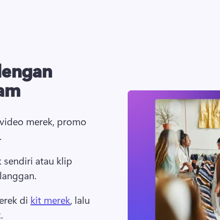
dengan
ram
 video merek, promo 
 
sendiri atau klip 
langgan. 
rek di 
kit merek
, lalu 
. 