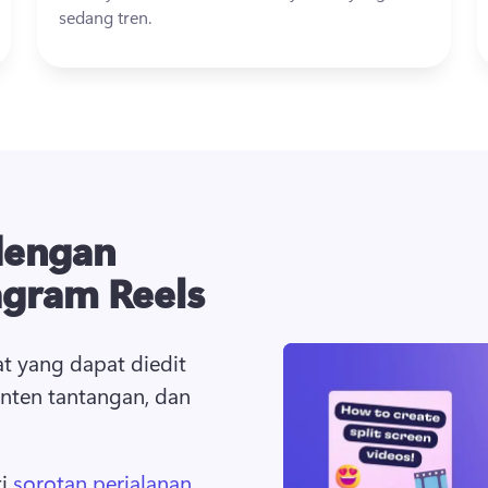
sedang tren. 
dengan
agram Reels
at yang dapat diedit 
nten tantangan, dan 
i 
sorotan perjalanan
, 