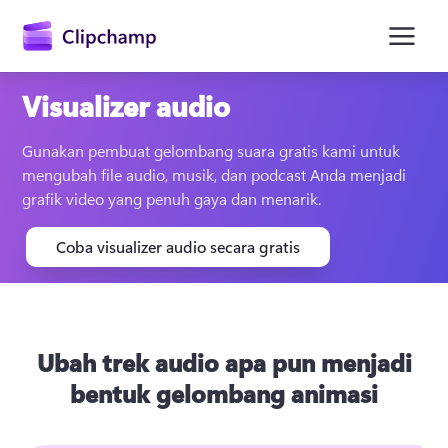
konten
utama
Visualizer audio
Gunakan pembuat gelombang suara gratis kami untuk 
mengubah file audio, musik, dan podcast Anda menjadi 
grafik video yang penuh gaya dan menarik.
Coba visualizer audio secara gratis
Masuk
Coba gratis
Ubah trek audio apa pun menjadi
bentuk gelombang animasi