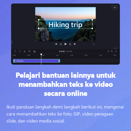
Pelajari bantuan lainnya untuk
menambahkan teks ke video
secara online
Ikuti panduan langkah demi langkah berikut ini, mengenai 
cara menambahkan teks ke foto, GIF, video peragaan 
slide, dan video media sosial. 