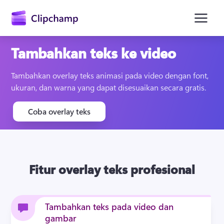
konten
utama
Tambahkan teks ke video
Tambahkan overlay teks animasi pada video dengan font, 
ukuran, dan warna yang dapat disesuaikan secara gratis. 
Coba overlay teks
Masuk
Fitur overlay teks profesional
Coba gratis
Tambahkan teks pada video dan
gambar