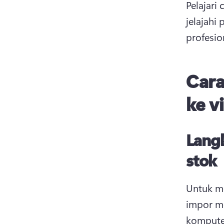
Pelajari 
jelajahi
profesio
Cara
ke v
Lang
stok
Untuk me
impor me
kompute