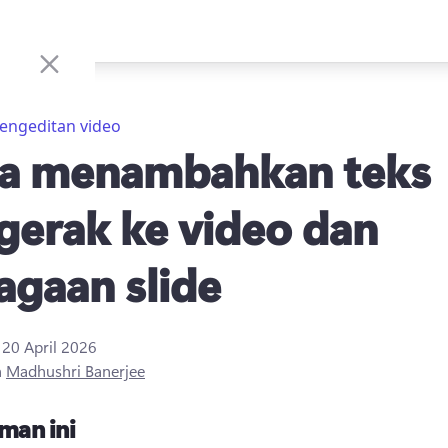
engeditan video
a menambahkan teks
gerak ke video dan
agaan slide
i
20 April 2026
h
Madhushri Banerjee
man ini