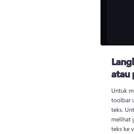
Lang
atau 
Untuk me
toolbar 
teks. 
Unt
melihat 
teks ke v