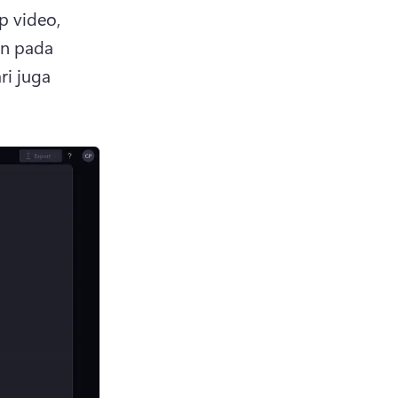
p video, 
n pada 
ri juga 