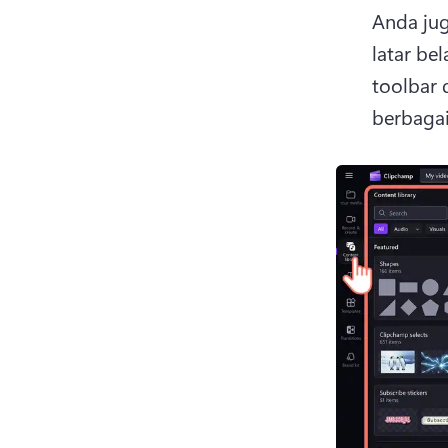
Anda ju
latar be
toolbar 
berbagai