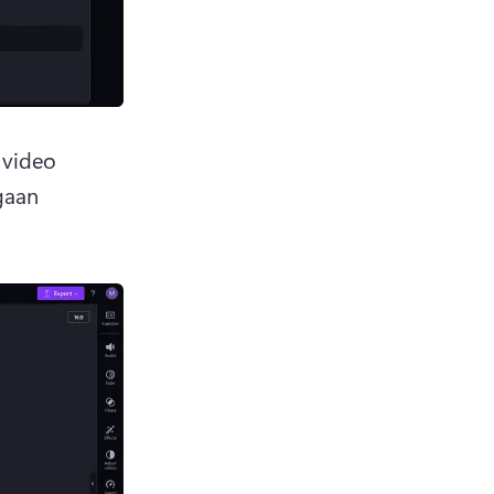
video 
aan 