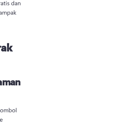
atis dan 
tampak 
rak
kaman
tombol 
e 