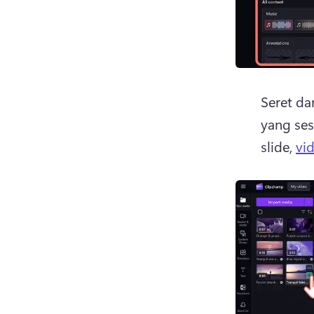
Seret da
yang ses
slide, 
vi