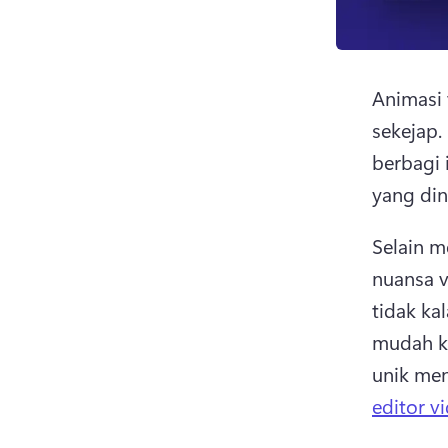
Animasi 
sekejap. 
berbagi 
yang din
Selain m
nuansa v
tidak kal
mudah ke
unik men
editor v