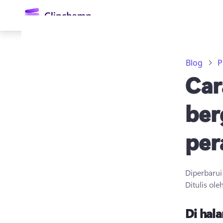
konten
utama
Blog
P
Car
ber
per
Masuk
Coba gratis
Diperbaru
Ditulis ole
Di hala