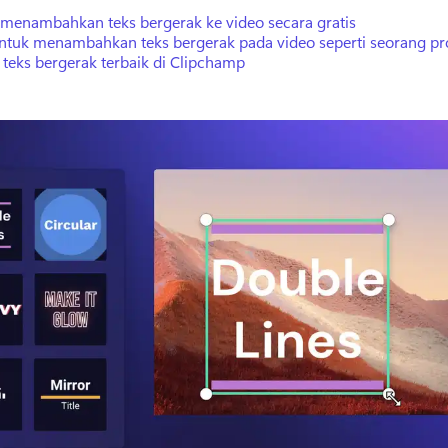
 menambahkan teks bergerak ke video secara gratis
untuk menambahkan teks bergerak pada video seperti seorang pr
 teks bergerak terbaik di Clipchamp