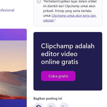
"Perhatian!
Cuplikan layar dalam artikel 
ini diambil dari Clipchamp untuk akun 
ofesional
pribadi. 
Prinsip yang sama berlaku 
untuk 
Clipchamp untuk akun kerja dan 
sekolah
." 
Clipchamp adalah
editor video
online gratis
Coba gratis
Bagikan posting ini