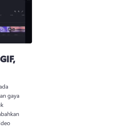
GIF,
ada 
an gaya 
k 
bahkan 
ideo 