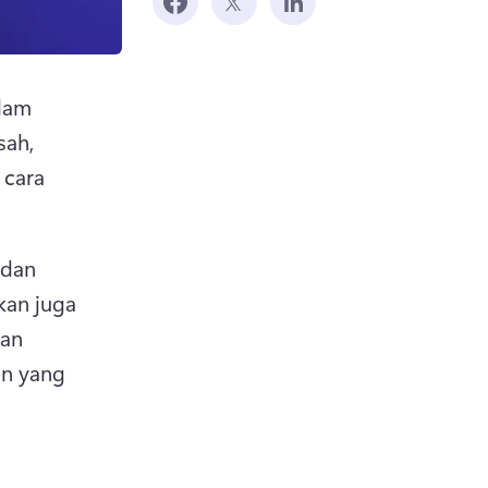
lam 
ah, 
cara 
dan 
an juga 
an 
n yang 