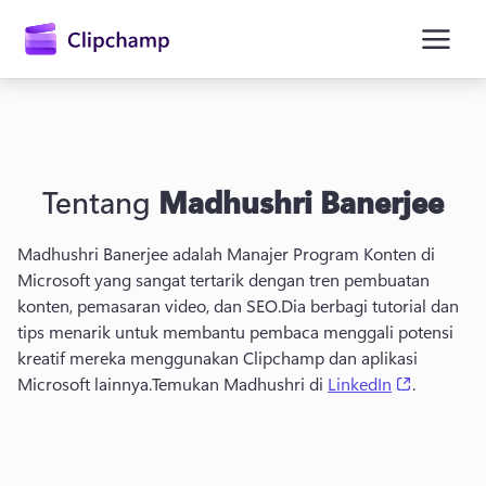
konten
utama
Tentang
Madhushri Banerjee
Madhushri Banerjee adalah Manajer Program Konten di 
Microsoft yang sangat tertarik dengan tren pembuatan 
konten, pemasaran video, dan SEO.
Dia berbagi tutorial dan 
Masuk
tips menarik untuk membantu pembaca menggali potensi 
kreatif mereka menggunakan Clipchamp dan aplikasi 
Coba gratis
(opens in
Microsoft lainnya.
Temukan Madhushri di 
LinkedIn
. 