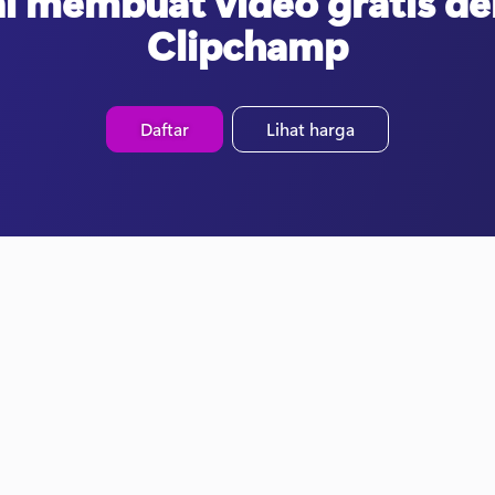
i membuat video gratis d
Clipchamp
Daftar
Lihat harga