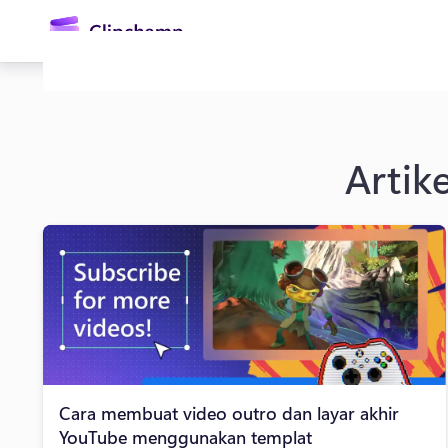
konten
utama
Artik
Masuk
Coba gratis
Cara membuat video outro dan layar akhir
YouTube menggunakan templat