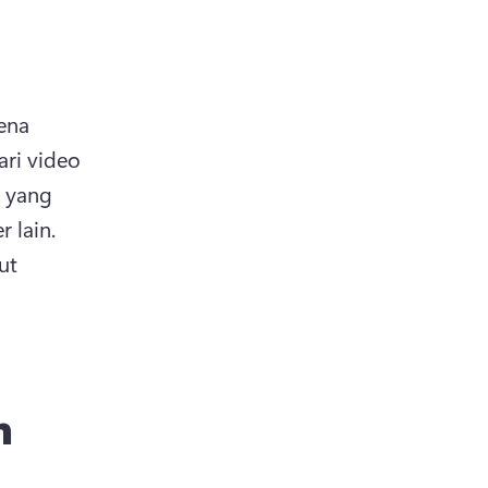
ena 
ri video 
 yang 
diklik dan ditonton oleh viewer, seperti halnya konten reguler lain. 
t 
n