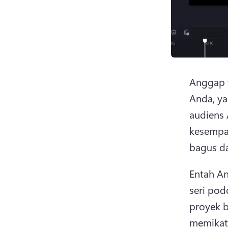
Anggap t
Anda, ya
audiens 
kesempat
bagus da
Entah An
seri po
proyek b
memikat