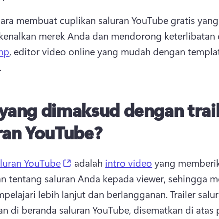
 cara membuat cuplikan saluran YouTube gratis yang 
enalkan merek Anda dan mendorong keterlibatan 
mp
, editor video online yang mudah dengan templat
 
yang dimaksud dengan trai
ran YouTube?
(opens in a new tab)
saluran YouTube
 adalah 
intro video
 yang memberik
 tentang saluran Anda kepada viewer, sehingga me
pelajari lebih lanjut dan berlangganan. 
Trailer salu
n di beranda saluran YouTube, disematkan di atas pr