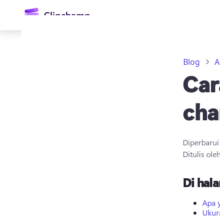
konten
utama
Blog
A
Car
cha
Diperbaru
Masuk
Ditulis ole
Coba gratis
Di hala
Apa 
Ukura