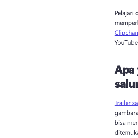
Pelajari
memperk
Clipcha
YouTube.
Apa 
salu
Trailer 
gambaran
bisa mem
ditemuka