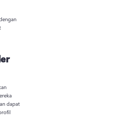
dengan 
 
ler
an 
reka 
ran dapat 
ofil 