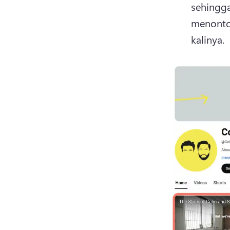
sehingg
menonton
kalinya. 