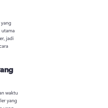
 yang 
 utama 
, jadi 
cara 
yang
n waktu 
iler yang 
p yang 