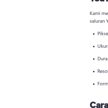
Kami mer
saluran 
Pikse
Ukura
Duras
Resol
Form
Cara