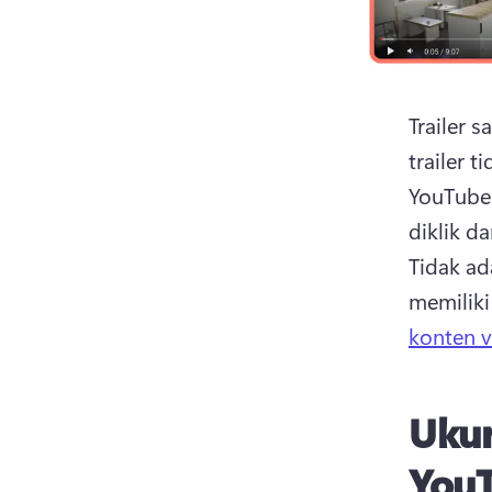
Trailer 
trailer 
YouTube 
Tidak ada
memiliki
konten v
Ukur
You