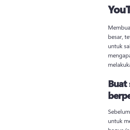
YouT
Membuat 
besar, t
untuk sa
mengapa
melakuk
Buat 
berp
Sebelum 
untuk me
bagus (s