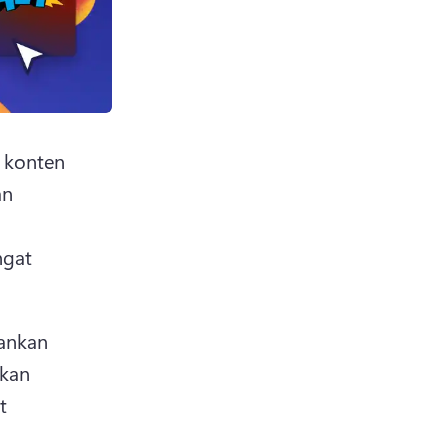
 konten 
n 
gat 
ankan 
kan 
 