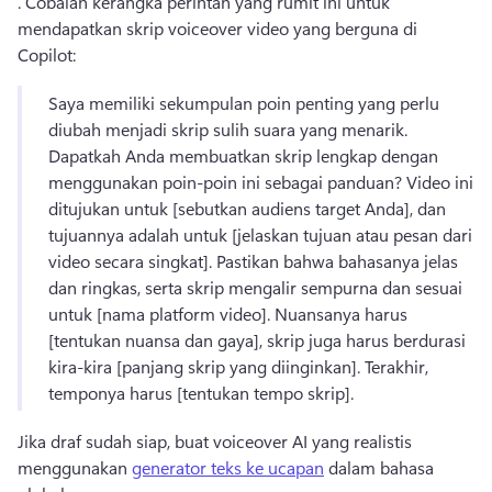
. 
Cobalah kerangka perintah yang rumit ini untuk 
mendapatkan skrip voiceover video yang berguna di 
Copilot: 
Saya memiliki sekumpulan poin penting yang perlu 
diubah menjadi skrip sulih suara yang menarik. 
Dapatkah Anda membuatkan skrip lengkap dengan 
menggunakan poin-poin ini sebagai panduan? 
Video ini 
ditujukan untuk [sebutkan audiens target Anda], dan 
tujuannya adalah untuk [jelaskan tujuan atau pesan dari 
video secara singkat]. 
Pastikan bahwa bahasanya jelas 
dan ringkas, serta skrip mengalir sempurna dan sesuai 
untuk [nama platform video]. 
Nuansanya harus 
[tentukan nuansa dan gaya], skrip juga harus berdurasi 
kira-kira [panjang skrip yang diinginkan]. 
Terakhir, 
temponya harus [tentukan tempo skrip]. 
Jika draf sudah siap, buat voiceover AI yang realistis 
menggunakan 
generator teks ke ucapan
 dalam bahasa 