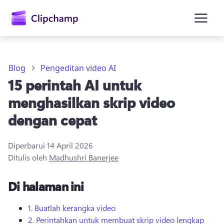
konten
utama
Blog
Pengeditan video AI
15 perintah AI untuk
menghasilkan skrip video
dengan cepat
Diperbarui
14 April 2026
Masuk
Ditulis oleh
Madhushri Banerjee
Coba gratis
Di halaman ini
1.
Buatlah kerangka video
2.
Perintahkan untuk membuat skrip video lengkap