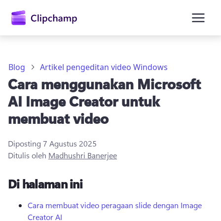
konten
utama
Blog
Artikel pengeditan video Windows
Cara menggunakan Microsoft
AI Image Creator untuk
membuat video
Diposting
7 Agustus 2025
Masuk
Ditulis oleh
Madhushri Banerjee
Coba gratis
Di halaman ini
Cara membuat video peragaan slide dengan Image
Creator AI