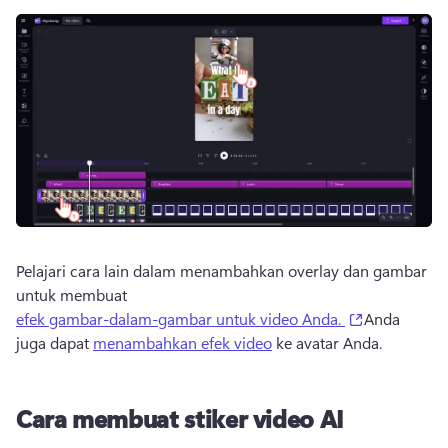
Pelajari cara lain dalam menambahkan overlay dan gambar 
untuk membuat 
(opens in a 
efek gambar-dalam-gambar untuk video Anda.
Anda 
juga dapat 
menambahkan efek video
 ke avatar Anda. 
Cara membuat stiker video AI