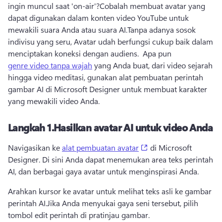
ingin muncul saat 'on-air'?
Cobalah membuat avatar yang 
dapat digunakan dalam konten video YouTube untuk 
mewakili suara Anda atau suara AI.
Tanpa adanya sosok 
indivisu yang seru, Avatar udah berfungsi cukup baik dalam 
menciptakan koneksi dengan audiens. 
 Apa pun 
genre video tanpa wajah
 yang Anda buat, dari video sejarah 
hingga video meditasi, gunakan alat pembuatan perintah 
gambar AI di Microsoft Designer untuk membuat karakter 
yang mewakili video Anda. 
Langkah 1.
Hasilkan avatar AI untuk video Anda
(opens in a new tab)
Navigasikan ke 
alat pembuatan avatar
 di Microsoft 
Designer. 
Di sini Anda dapat menemukan area teks perintah 
AI, dan berbagai gaya avatar untuk menginspirasi Anda.
Arahkan kursor ke avatar untuk melihat teks asli ke gambar 
perintah AI.
Jika Anda menyukai gaya seni tersebut, pilih 
tombol edit perintah di pratinjau gambar.