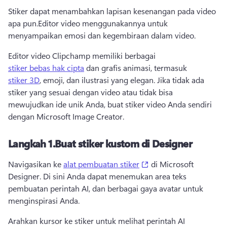
Stiker dapat menambahkan lapisan kesenangan pada video 
apa pun.
Editor video menggunakannya untuk 
menyampaikan emosi dan kegembiraan dalam video.
Editor video Clipchamp memiliki berbagai 
stiker bebas hak cipta
 dan grafis animasi, termasuk 
stiker 3D
, emoji, dan ilustrasi yang elegan. 
Jika tidak ada 
stiker yang sesuai dengan video atau tidak bisa 
mewujudkan ide unik Anda, buat stiker video Anda sendiri 
dengan Microsoft Image Creator.
Langkah 1.
Buat stiker kustom di Designer
(opens in a new tab)
Navigasikan ke 
alat pembuatan stiker
 di Microsoft 
Designer. 
Di sini Anda dapat menemukan area teks 
pembuatan perintah AI, dan berbagai gaya avatar untuk 
menginspirasi Anda.
Arahkan kursor ke stiker untuk melihat perintah AI 