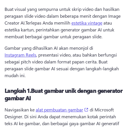
Buat visual yang sempurna untuk skrip video dan hasilkan 
peragaan slide video dalam beberapa menit dengan Image 
Creator AI.
Terlepas Anda memilih 
estetika vintage
 atau 
estetika kartun, perintahkan generator gambar AI untuk 
membuat berbagai gambar untuk peragaan slide. 
Gambar yang dihasilkan AI akan menonjol di 
Instagram Reels
, presentasi video, atau bahkan berfungsi 
sebagai pitch video dalam format papan cerita. 
Buat 
peragaan slide gambar AI sesuai dengan langkah-langkah 
mudah ini.
Langkah 1.
Buat gambar unik dengan generator
gambar AI
(opens in a new tab
Navigasikan ke 
alat pembuatan gambar
 di Microsoft 
Designer. 
Di sini Anda dapat menemukan kotak perintah 
teks AI ke gambar, dan berbagai gaya gambar AI generatif 