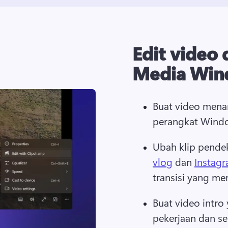
Edit video
Media Win
Buat video menar
perangkat Windo
Ubah klip pendek
vlog
 dan 
Instagr
transisi yang men
Buat video intro 
pekerjaan dan se