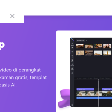
p
ideo di perangkat 
aman gratis, templat 
asis AI.