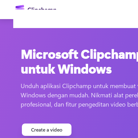
konten
utama
Microsoft Clipcham
untuk Windows
Unduh aplikasi Clipchamp untuk membuat v
Masuk
Windows dengan mudah. Nikmati alat perek
profesional, dan fitur pengeditan video berb
Coba gratis
Create a video