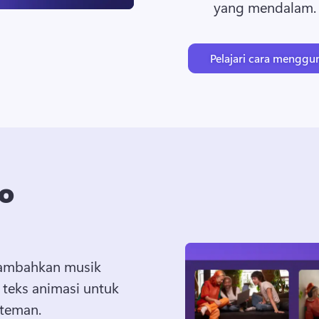
yang mendalam.
Pelajari cara mengg
to
tambahkan musik 
 teks animasi untuk 
 teman.