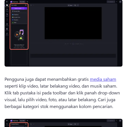
Pengguna juga dapat menambahkan gratis 
media saham
seperti klip video, latar belakang video, dan musik saham. 
Klik tab pustaka isi pada toolbar dan klik panah drop-down 
visual, lalu pilih video, foto, atau latar belakang. 
Cari juga 
berbagai kategori stok menggunakan kolom pencarian. 