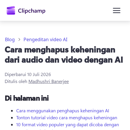
konten
utama
Blog
Pengeditan video AI
Cara menghapus keheningan
dari audio dan video dengan AI
Diperbarui
10 Juli 2026
Ditulis oleh
Madhushri Banerjee
Masuk
Di halaman ini
Coba gratis
Cara menggunakan penghapus keheningan AI
Tonton tutorial video cara menghapus keheningan
10 format video populer yang dapat dicoba dengan