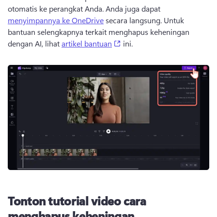
otomatis ke perangkat Anda. 
Anda juga dapat 
menyimpannya ke OneDrive
 secara langsung. 
Untuk 
bantuan selengkapnya terkait menghapus keheningan 
(opens in a new tab)
dengan AI, lihat 
artikel bantuan
 ini. 
Tonton tutorial video cara
menghapus keheningan