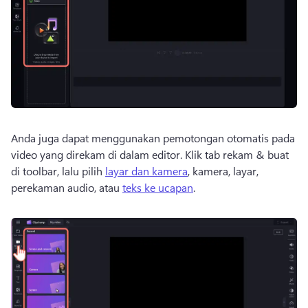
Anda juga dapat menggunakan pemotongan otomatis pada 
video yang direkam di dalam editor. 
Klik tab rekam & buat 
di toolbar, lalu pilih 
layar dan kamera
, kamera, layar, 
perekaman audio, atau 
teks ke ucapan
. 