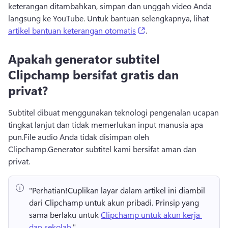
keterangan ditambahkan, simpan dan unggah video Anda 
langsung ke YouTube. 
Untuk bantuan selengkapnya, lihat 
(opens in a new tab)
artikel bantuan keterangan otomatis
. 
Apakah generator subtitel
Clipchamp bersifat gratis dan
privat?
Subtitel dibuat menggunakan teknologi pengenalan ucapan 
tingkat lanjut dan tidak memerlukan input manusia apa 
pun.
File audio Anda tidak disimpan oleh 
Clipchamp.
Generator subtitel kami bersifat aman dan 
privat.
"Perhatian!
Cuplikan layar dalam artikel ini diambil 
dari Clipchamp untuk akun pribadi. 
Prinsip yang 
sama berlaku untuk 
Clipchamp untuk akun kerja 
dan sekolah
." 