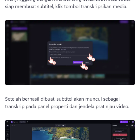
siap membuat subtitel, klik tombol transkripsikan media.
Setelah berhasil dibuat, subtitel akan muncul sebagai 
transkrip pada panel properti dan jendela pratinjau video.