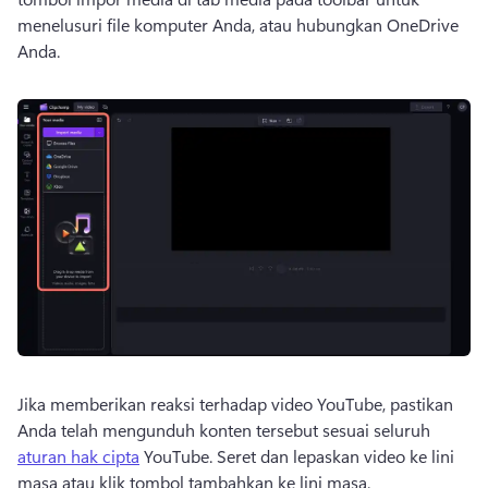
menelusuri file komputer Anda, atau hubungkan OneDrive 
Anda. 
Jika memberikan reaksi terhadap video YouTube, pastikan 
Anda telah mengunduh konten tersebut sesuai seluruh 
aturan hak cipta
 YouTube. 
Seret dan lepaskan video ke lini 
masa atau klik tombol tambahkan ke lini masa. 