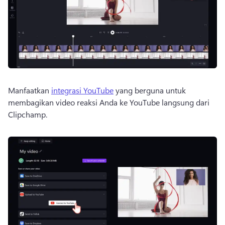
Manfaatkan 
integrasi YouTube
 yang berguna untuk 
membagikan video reaksi Anda ke YouTube langsung dari 
Clipchamp. 