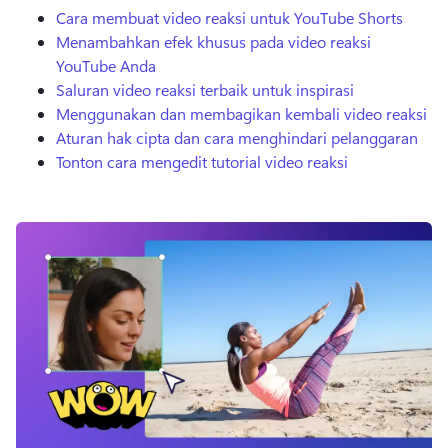
Cara membuat video reaksi untuk YouTube Shorts
Menambahkan efek khusus pada video reaksi
YouTube Anda
Saluran video reaksi terbaik untuk inspirasi
Menggunakan dan membagikan kembali video reaksi
Aturan hak cipta dan cara menghindari pelanggaran
Tonton cara mengedit tutorial video reaksi