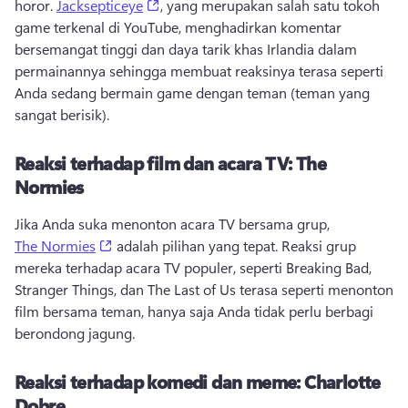
(opens in a new tab)
horor. 
Jacksepticeye
, yang merupakan salah satu tokoh 
game terkenal di YouTube, menghadirkan komentar 
bersemangat tinggi dan daya tarik khas Irlandia dalam 
permainannya sehingga membuat reaksinya terasa seperti 
Anda sedang bermain game dengan teman (teman yang 
sangat berisik). 
Reaksi terhadap film dan acara TV: The
Normies
Jika Anda suka menonton acara TV bersama grup, 
(opens in a new tab)
The Normies
 adalah pilihan yang tepat. 
Reaksi grup 
mereka terhadap acara TV populer, seperti Breaking Bad, 
Stranger Things, dan The Last of Us terasa seperti menonton 
film bersama teman, hanya saja Anda tidak perlu berbagi 
berondong jagung. 
Reaksi terhadap komedi dan meme: Charlotte
Dobre