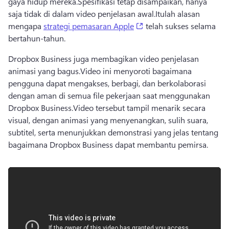
gaya hidup mereka.
Spesifikasi tetap disampaikan, hanya 
saja tidak di dalam video penjelasan awal.
Itulah alasan 
(opens in a new tab)
mengapa 
strategi pemasaran Apple
 telah sukses selama 
bertahun-tahun. 
Dropbox Business juga membagikan video penjelasan 
animasi yang bagus.
Video ini menyoroti bagaimana 
pengguna dapat mengakses, berbagi, dan berkolaborasi 
dengan aman di semua file pekerjaan saat menggunakan 
Dropbox Business.
Video tersebut tampil menarik secara 
visual, dengan animasi yang menyenangkan, sulih suara, 
subtitel, serta menunjukkan demonstrasi yang jelas tentang 
bagaimana Dropbox Business dapat membantu pemirsa.