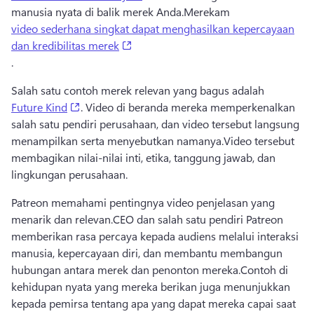
manusia nyata di balik merek Anda.
Merekam 
video sederhana singkat dapat menghasilkan kepercayaan
(opens in a new tab)
dan kredibilitas merek
. 
Salah satu contoh merek relevan yang bagus adalah 
(opens in a new tab)
Future Kind
. 
Video di beranda mereka memperkenalkan 
salah satu pendiri perusahaan, dan video tersebut langsung 
menampilkan serta menyebutkan namanya.
Video tersebut 
membagikan nilai-nilai inti, etika, tanggung jawab, dan 
lingkungan perusahaan.
Patreon memahami pentingnya video penjelasan yang 
menarik dan relevan.
CEO dan salah satu pendiri Patreon 
memberikan rasa percaya kepada audiens melalui interaksi 
manusia, kepercayaan diri, dan membantu membangun 
hubungan antara merek dan penonton mereka.
Contoh di 
kehidupan nyata yang mereka berikan juga menunjukkan 
kepada pemirsa tentang apa yang dapat mereka capai saat 