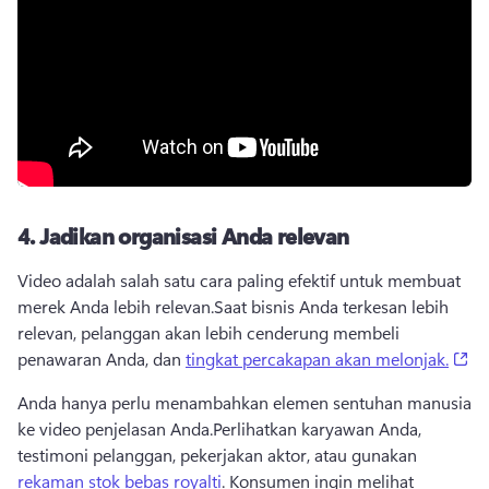
4.
Jadikan organisasi Anda relevan
Video adalah salah satu cara paling efektif untuk membuat 
merek Anda lebih relevan.
Saat bisnis Anda terkesan lebih 
relevan, pelanggan akan lebih cenderung membeli 
(o
penawaran Anda, dan 
tingkat percakapan akan melonjak.
Anda hanya perlu menambahkan elemen sentuhan manusia 
ke video penjelasan Anda.
Perlihatkan karyawan Anda, 
testimoni pelanggan, pekerjakan aktor, atau gunakan 
rekaman stok bebas royalti
. 
Konsumen ingin melihat 