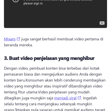
(opens in a new tab)
Mixam
 juga sangat berhasil membuat video pertama di 
beranda mereka. 
3.
Buat video penjelasan yang menghibur
Dengan video, pembuat konten bisa terbebas dari kotak 
pemasaran biasa dan mengejutkan audiens Anda dengan 
konten baru.
Konsumen akan lebih cenderung membagikan 
video yang menghibur atau inspiratif dibandingkan video 
tentang fitur utama.
Video penjelasan yang mudah 
(opens in a new t
dibagikan juga mungkin saja 
menjadi viral
. 
Ingatlah 
selalu tentang cara menjangkau sebanyak mungkin 
orang.
Tetapkan pula sasaran untuk memikat audiens target 