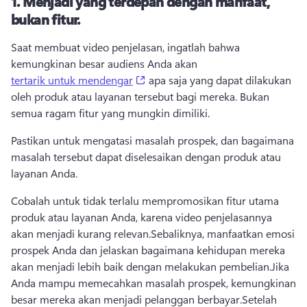
1.
Menjadi yang terdepan dengan manfaat,
bukan fitur.
Saat membuat video penjelasan, ingatlah bahwa 
kemungkinan besar audiens Anda akan 
(opens in a new tab)
tertarik untuk mendengar
 apa saja yang dapat dilakukan 
oleh produk atau layanan tersebut bagi mereka. 
Bukan 
semua ragam fitur yang mungkin dimiliki.
Pastikan untuk mengatasi masalah prospek, dan bagaimana 
masalah tersebut dapat diselesaikan dengan produk atau 
layanan Anda.
Cobalah untuk tidak terlalu mempromosikan fitur utama 
produk atau layanan Anda, karena video penjelasannya 
akan menjadi kurang relevan.
Sebaliknya, manfaatkan emosi 
prospek Anda dan jelaskan bagaimana kehidupan mereka 
akan menjadi lebih baik dengan melakukan pembelian.
Jika 
Anda mampu memecahkan masalah prospek, kemungkinan 
besar mereka akan menjadi pelanggan berbayar.
Setelah 