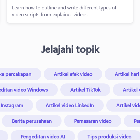
Learn how to outline and write different types of
video scripts from explainer videos...
Jelajahi topik
s ke percakapan
Artikel efek video
Artikel hari
editan video Windows
Artikel TikTok
Artikel
o Instagram
Artikel video LinkedIn
Artikel vid
Berita perusahaan
Pemasaran video
Pe
Pengeditan video AI
Tips produksi video