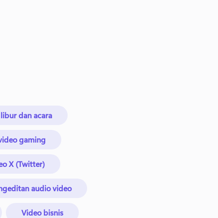
 libur dan acara
 video gaming
eo X (Twitter)
ngeditan audio video
Video bisnis