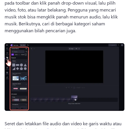
pada toolbar dan klik panah drop-down visual, lalu pilih 
video, foto, atau latar belakang. 
Pengguna yang mencari 
musik stok bisa mengklik panah menurun audio, lalu klik 
musik. 
Berikutnya, cari di berbagai kategori saham 
menggunakan bilah pencarian juga. 
Seret dan letakkan file audio dan video ke garis waktu atau 