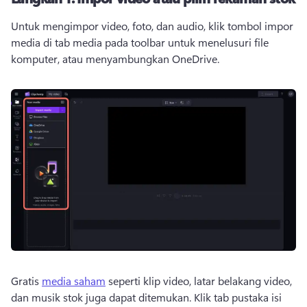
Untuk mengimpor video, foto, dan audio, klik tombol impor 
media di tab media pada toolbar untuk menelusuri file 
komputer, atau menyambungkan OneDrive. 
Gratis 
media saham
 seperti klip video, latar belakang video, 
dan musik stok juga dapat ditemukan. 
Klik tab pustaka isi 