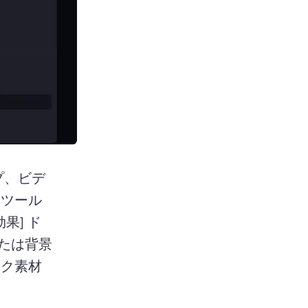
プ、ビデ
 
ツール 
果] ド
たは背景
ック素材