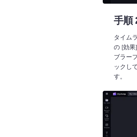
手順 
タイム
の [効
ブラーフ
ックして
す。