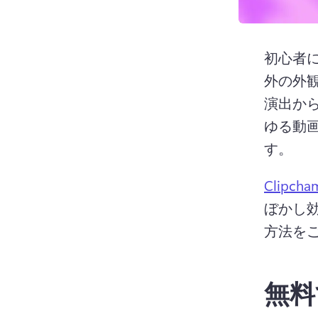
初心者
外の外観
演出か
ゆる動
す。
Clipc
ぼかし
方法をご
無料