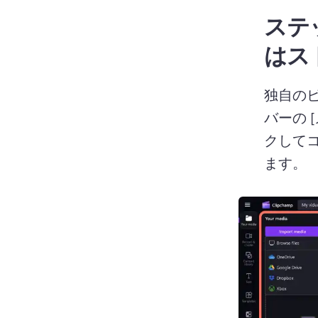
ステッ
はス
独自の
バーの 
クしてコ
ます。 