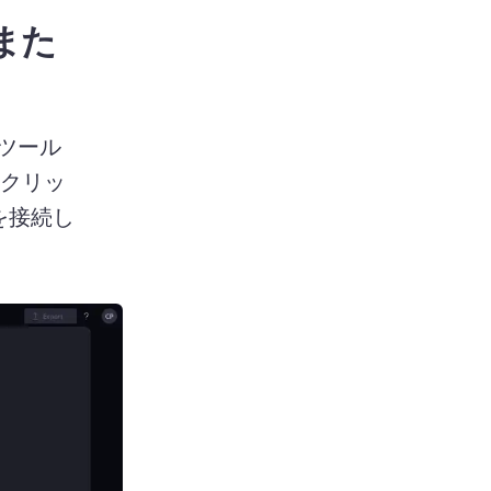
また
ール 
をクリッ
 を接続し