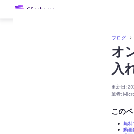
ン
コ
ン
テ
ン
ツ
ブログ
に
ス
オ
キ
ッ
入
プ
更新日:
2
ログイン
筆者:
Micr
無料で試す
このペ
無料
動画