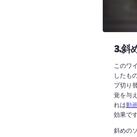
3.
斜
このワ
したも
プ切り
覚を与
れは
動
効果です
斜めの