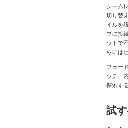
シーム
切り替
イルを設
ブに接
ットで不
らには
フェー
ッチ、
探索する
試す