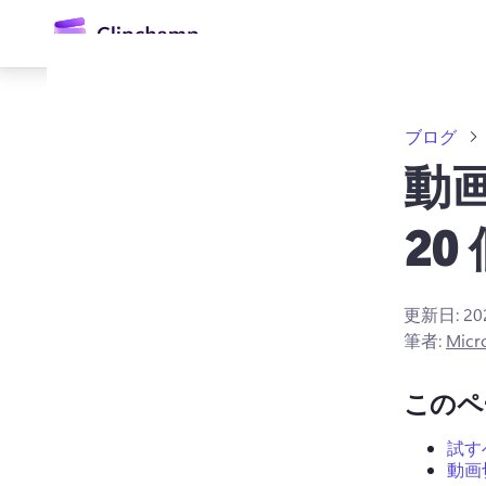
ン
コ
ン
テ
ン
ツ
ブログ
に
ス
動
キ
ッ
20
プ
更新日:
2
ログイン
筆者:
Micr
無料で試す
このペ
試す
動画