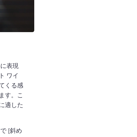
かに表現
ト ワイ
てくる感
ます。
こ
に適した
 で [斜め