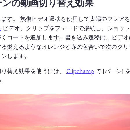
ーンの動画切り替え効果
ます。 熱傷ビデオ遷移を使用して太陽のフレアを
モ
 ビデオ。
クリップをフェードで接続し、ショッ
輝くコートを追加します。
書き込み遷移は、ビデオ
する燃えるようなオレンジと赤の色合いで次のクリ
インします。
切り替え効果を使うには、 
Clipchamp
 で [バーン]
。 