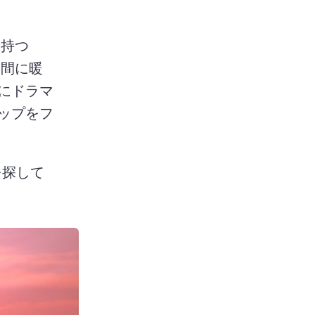
持つ 
ト間に暖
にドラマ
ップをフ
 を探して