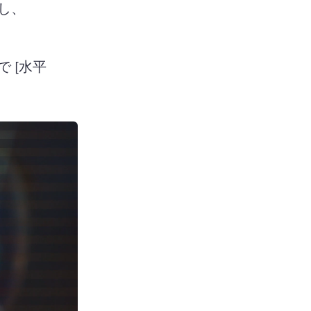
し、 
 で [水平