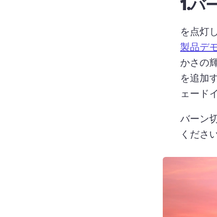
1.
バ
を点灯し
製品デ
かさの
を追加
ェード
バーン
ください