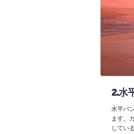
2.
水
水平バ
ます。
してい