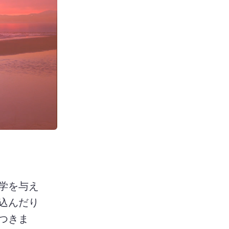
学を与え
込んだり
つきま