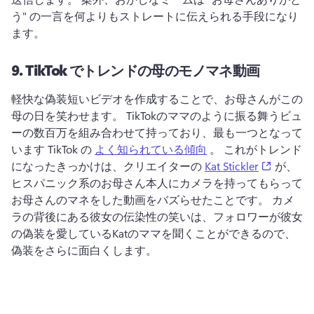
う" の一言を何よりもストレートに伝えられる手段になり
ます。
9.
TikTok でトレンドの母のモノマネ動画
軽快な偽装短いビデオを作成することで、お母さんがこの
母の日を笑わせます。 
TikTokのママのように振る舞うビュ
ーの数百万を組み合わせて持っており、最も一つとなって
います TikTok の 
よく知られている傾向
 。 
これがトレンド
(opens i
になったきっかけは、クリエイターの 
Kat Stickler
 が、
ヒスパニック系のお母さん本人にカメラを持ってもらって
お母さんのマネをした動画をバズらせたことです。 
カメ
ラの背後にある彼女の伝染性の笑いは、フォロワーが彼女
の偽装を愛しているKatのママを聞くことができるので、
偽装をさらに面白くします。