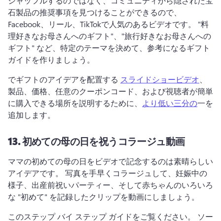
シャッフルするのではなく、コミュニティから隠された宝
石製品の推奨事項を見つけることができるので、
Facebook、リール、TikTokで人気のあるビデオです。 
"料
理好きなお母さんへのギフト"、"旅行好きなお母さんへの
ギフト" など、特定のテーマを決めて、参考になるギフト 
ガイドを作りましょう。
でギフトのアイデアを配置する 
スライドショービデオ
、 
製品、価格、任意のクーポンコード、および視聴者が簡単
に購入できる場所を説明するために、
より低い三分の
一を
追加します。 
13.
初めての母の日を祝うコラージュ動画
ママの初めての母の日をビデオで記念するのは素晴らしい
アイデアです。 
写真を手早くコラージュして、妊娠中の
様子、出産前祝いパーティー、そして赤ちゃんのいろいろ
な "初めて" を記録したクリップを動画にしましょう。
このステップ バイ ステップ ガイドをご覧ください。 ソー