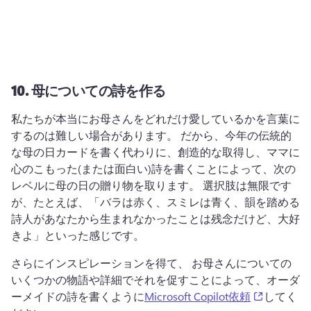
10.
母についての詩を作る
私たちが本当にお母さんをどれだけ愛しているかを言葉に
するのは難しい場合があります。 
だから、今年の伝統的
な母の日カードを書く代わりに、創造的な取得し、ママに
心のこもった(または面白い)詩を書くことによって、次の
レベルに母の日の贈り物を取ります。 
選択肢は無限です
が、たとえば、「バラは赤く、スミレは青く、韻を踏める
詩人があなたから生まれなかったことは残念だけど、大好
きよ」といった感じです。
さらにインスピレーションを得て、 お母さんについての
いくつかの物語や詳細でそれを促すことによって、オーダ
(opens in
ーメイドの詩を書くように
Microsoft Copilot依頼
してく