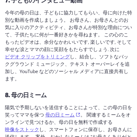
今年の母の日は、子どもに協力してもらい、母に向けた特
別な動画を作成しましょう。 
お母さん、お母さんとのお
気に入りのアクティビティ、お母さんが特別な理由につい
て、子供たちに何が一番好きかを尋ねます。 
この心のこ
もったビデオは、余分なかわいいです, 楽しいです, そして
幸せな涙とママの顔に笑顔をもたらすでしょう. 
次に 
ビデオ クリップをトリミング
し、結合し、ソフトなバッ
クグラウンド ミュージック、テキスト オーバーレイを追
加し、YouTube などのソーシャル メディアに直接共有し
ます。 
8.
母の日ミーム
陽気で予期しないを送信することによって、この母の日を
(opens in a new tab)
笑ってママを保つ 
母の日ミーム
。 
関連するミームをオ
ンラインで見つけるか、母の日を無料で作成する 
映像をストック
し、スマートフォンに保存し、お母さんに
送信します。 
案外、おかしなミームは "お母さんありがと