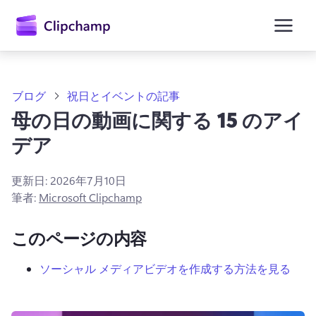
ン
コ
ン
テ
ン
ツ
に
ブログ
祝日とイベントの記事
ス
母の日の動画に関する 15 のアイ
キ
ッ
デア
プ
更新日:
2026年7月10日
筆者:
Microsoft Clipchamp
このページの内容
ソーシャル メディアビデオを作成する方法を見る