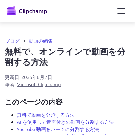
ン
コ
ン
テ
ン
ツ
に
ブログ
動画の編集
ス
無料で、オンラインで動画を分
キ
ッ
割する方法
プ
更新日:
2025年8月7日
筆者:
Microsoft Clipchamp
このページの内容
無料で動画を分割する方法
AI を使用して音声付きの動画を分割する方法
YouTube 動画をパーツに分割する方法