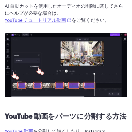
AI 自動カットを使用したオーディオの削除に関してさら
にヘルプが必要な場合は、 
(opens in a new tab)
YouTube チュートリアル動画
をご覧ください。 
YouTube 動画をパーツに分割する方法
YouTube 動画
を分割して短くしたり、Instagram、