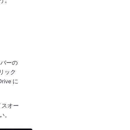
バーの 
クリック
ve に
イスオー
い。