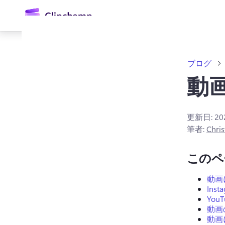
ン
コ
ン
テ
ン
ツ
ブログ
に
ス
動
キ
ッ
プ
更新日:
2
筆者:
Chris
ログイン
このペ
無料で試す
動画
Ins
Yo
動画
動画