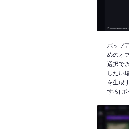
ポップア
めのオ
選択で
したい
を生成
する] 