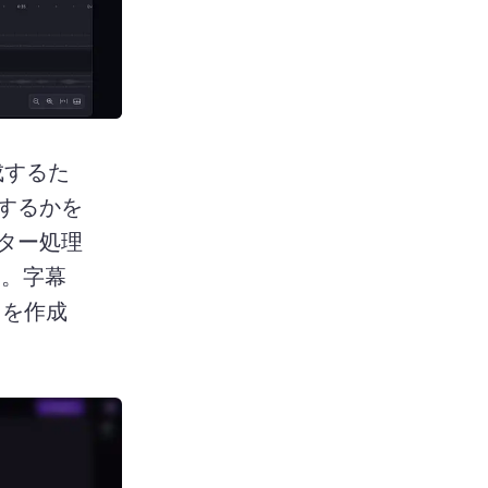
成するた
するかを
ター処理
す。
字幕
トを作成