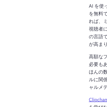
AI を
を無料
れば、
視聴者
の言語
が高まり
高額な
必要も
ほんの
ルに関
Clipc
を学び