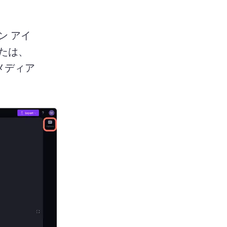
ン アイ
または、 
[メディア
 