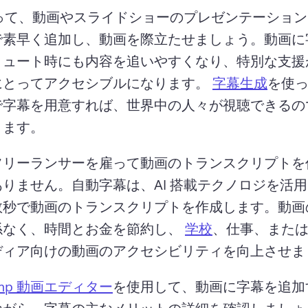
使って、動画やスライドショーのプレゼンテーショ
で素早く追加し、動画を際立たせましょう。
動画に
ミュート時にも内容を追いやすくなり、特別な支援
にとってアクセシブルになります。 
字幕生成
を使
で字幕を用意すれば、世界中の人々が視聴できるの
ます。 
フリーランサーを雇って動画のトランスクリプトを
ありません。
自動字幕は、AI 搭載テクノロジを活
数秒で動画のトランスクリプトを作成します。
動画
係なく、時間とお金を節約し、 
学校
、仕事、また
hamp 動画エディター
を使用して、動画に字幕を追加
ながら、字幕の主なメリットの詳細を確認しましょ