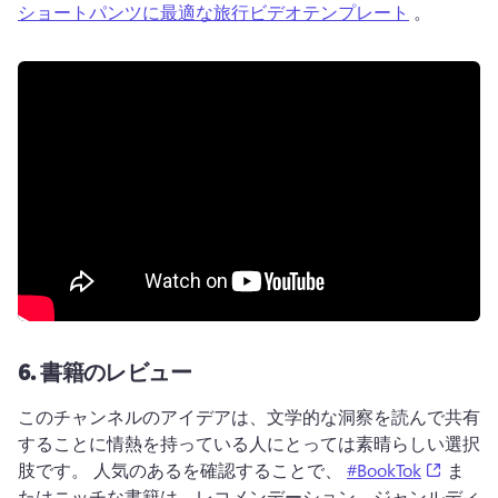
ショートパンツに最適な旅行ビデオテンプレート
 。 
6.
書籍のレビュー
このチャンネルのアイデアは、文学的な洞察を読んで共有
することに情熱を持っている人にとっては素晴らしい選択
(opens 
肢です。 
人気のあるを確認することで、 
#BookTok
 ま
たはニッチな書籍は、レコメンデーション、ジャンルディ