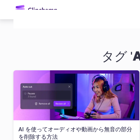
ン
コ
ン
テ
ン
ツ
に
ス
タグ '
キ
ッ
プ
ログイン
無料で試す
AI を使ってオーディオや動画から無音の部分
を削除する方法