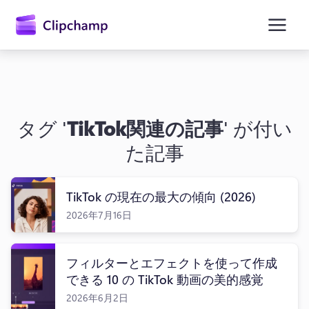
ン
コ
ン
テ
ン
ツ
に
ス
キ
タグ '
TikTok関連の記事
' が付い
ッ
プ
た記事
TikTok の現在の最大の傾向 (2026)
2026年7月16日
フィルターとエフェクトを使って作成
できる 10 の TikTok 動画の美的感覚
2026年6月2日