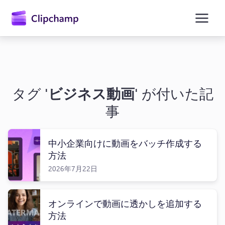
ン
コ
ン
テ
ン
ツ
に
ス
キ
タグ '
ビジネス動画
' が付いた記
ッ
プ
事
中小企業向けに動画をバッチ作成する
方法
2026年7月22日
オンラインで動画に透かしを追加する
方法