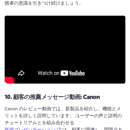
聴者の意識を引きつけ続けましょう。 
10.
顧客の推薦メッセージ動画: Canon
Canon のレビュー動画では、新製品を紹介し、機能とメ
リットを詳しく説明しています。 
ユーザーの声と説明の
チュートリアルとを組み合わせる 
(opens in a new tab)
販売プレゼンテーション
 は、顧客に関連し、問題点を