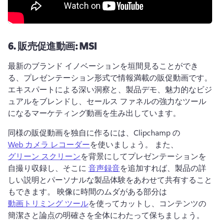
6.
販売促進動画: MSI
最新のブランド イノベーションを垣間見ることができ
る、プレゼンテーション形式で情報満載の販促動画です。 
エキスパートによる深い洞察と、製品デモ、魅力的なビジ
ュアルをブレンドし、セールス ファネルの強力なツール
になるマーケティング動画を生み出しています。 
同様の販促動画を独自に作るには、Clipchamp の 
Web カメラ レコーダー
を使いましょう。 
また、 
グリーン スクリーン
を背景にしてプレゼンテーションを
自撮り収録し、そこに 
音声録音
を追加すれば、製品の詳
しい説明とパーソナルな製品体験をあわせて共有すること
もできます。 
映像に時間のムダがある部分は 
動画トリミング ツール
を使ってカットし、コンテンツの
簡潔さと論点の明確さを全体にわたって保ちましょう。 