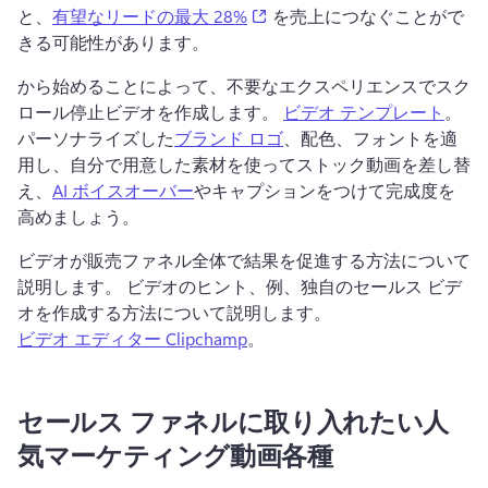
(opens in a new tab)
と、
有望なリードの最大 28%
 を売上につなぐことがで
きる可能性があります。 
から始めることによって、不要なエクスペリエンスでスク
ロール停止ビデオを作成します。 
ビデオ テンプレート
。 
パーソナライズした
ブランド ロゴ
、配色、フォントを適
用し、自分で用意した素材を使ってストック動画を差し替
え、
AI ボイスオーバー
やキャプションをつけて完成度を
高めましょう。 
ビデオが販売ファネル全体で結果を促進する方法について
説明します。 
ビデオのヒント、例、独自のセールス ビデ
オを作成する方法について説明します。 
ビデオ エディター Clipchamp
。 
セールス ファネルに取り入れたい人
気マーケティング動画各種