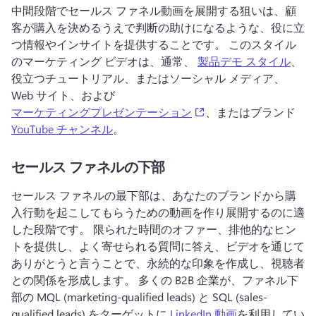
中間段階でセールス ファネル動画を展開する狙いは、顧
客が購入を決めるうえで判断の助けになるような、役に立
つ情報やインサイトを提供することです。 
このスタイル
のマーケティング ビデオは、通常、 
製品デモ スタイル
、
役立つチュートリアル、またはソーシャル メディア、
Web サイト、および 
(opens in a new tab)
マーケティングプレゼンテーション
、またはブランド 
YouTube チャンネル
。 
セールス ファネルの下部
セールス ファネルの最下部は、あなたのブランドから購
入行動を起こしてもらうための動画を作り展開するのに適
した段階です。 
限られた時間のオファー、排他的なヒン
トを提供し、よく寄せられる質問に答え、ビデオを通じて
ありがとうと言うことで、永続的な印象を作成し、視聴者
との関係を形成します。 
多くの B2B 企業が、ファネル下
部の MQL (marketing-qualified leads) と SQL (sales-
qualified leads) をターゲットに 
LinkedIn 動画
を利用してい