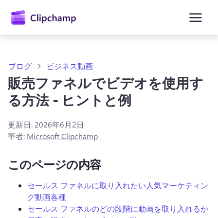
ン
コ
ン
テ
ン
ツ
に
ブログ
ビジネス動画
ス
販売ファネルでビデオを使用す
キ
ッ
る方法 - ヒントと例
プ
更新日:
2026年6月2日
筆者:
Microsoft Clipchamp
このページの内容
セールス ファネルに取り入れたい人気マーケティン
グ動画各種
セールス ファネルのどの段階に動画を取り入れるか