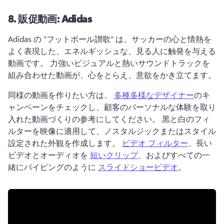
8.
販促動画: Adidas
Adidas の "フットボール讃歌" は、サッカーの心と情熱を
よく表現した、エネルギッシュな、見る人に触発を与える
動画です。 
力強いビジュアルと熱いサウンドトラックを
組み合わせた動画が、心をとらえ、意欲をかき立てます。
同様の動画を作りたい方は、 
多種多様なデザイナー
のキ
ャンペーンをチェックし、顧客のパーソナルな体験を取り
入れた動画づくりの参考にしてください。 
黒と白のフィ
ルターを映像に適用して、ノスタルジックまたはスタイル
設定された外観を作成します。 
ビデオ フィルター
、長い
ビデオとオーディオを 
短いクリップ
、およびすべての一
緒にパイピングのように 
スライドショービデオ
。 