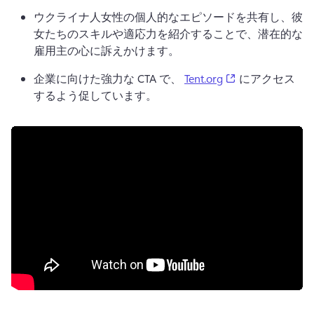
ウクライナ人女性の個人的なエピソードを共有し、彼
女たちのスキルや適応力を紹介することで、潜在的な
雇用主の心に訴えかけます。
(opens in a new
企業に向けた強力な CTA で、 
Tent.org
 にアクセス
するよう促しています。 