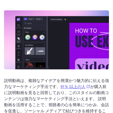
ログイン
無料で試す
説明動画は、複雑なアイデアを簡潔かつ魅力的に伝える強
(opens in a 
力なマーケティング手法です。
91％ 以上の人
が購入前
に説明動画を見ると回答しており、このスタイルの動画コ
ンテンツは強力なマーケティング手法といえます。 
説明
動画を活用することで、視聴者の心を簡単につかみ、会話
を促進し、ソーシャル メディアで結びつきを維持するこ