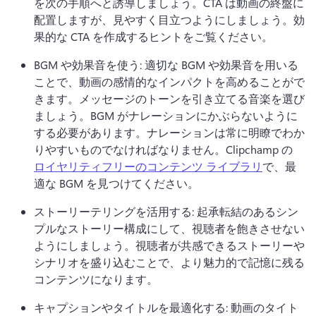
を次の手順へと誘導しましょう。
CTA は動画の終盤に
配置しますが、見やすく目立つようにしましょう。
効
果的な CTA を作成するヒントをご覧ください。
BGM や効果音を使う: 適切な BGM や効果音を用いる
ことで、動画の感情的なインパクトを高めることがで
きます。
メッセージのトーンを引き立てる音楽を選び
ましょう。
BGM がナレーションにかぶらないように
する必要があります。
ナレーションは常に明瞭でわか
りやすいものでなければなりません。
Clipchamp の 
ロイヤリティフリーのコンテンツ ライブラリ
で、最
適な BGM を見つけてください。 
ストーリーテリングを活用する: 起承転結のあるシン
プルなストーリー構成にして、視聴者を飽きさせない
ようにしましょう。
視聴者が共感できるストーリーや
シナリオを盛り込むことで、より魅力的で記憶に残る
コンテンツになります。
キャプションやタイトルを最適化する: 動画のタイト