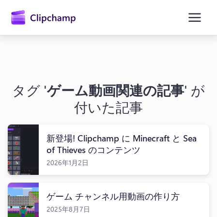
ン
コ
ン
テ
ン
ツ
に
ス
キ
タグ '
ゲーム動画関連の記事
' が
ッ
プ
付いた記事
新登場! Clipchamp に Minecraft と Sea
of Thieves のコンテンツ
2026年1月2日
ゲーム チャンネル用動画の作り方
2025年8月7日