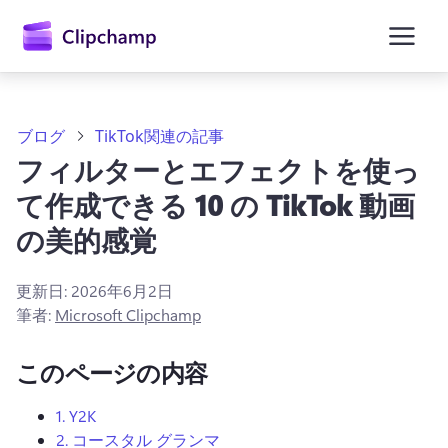
ン
コ
ン
テ
ン
ツ
に
ブログ
TikTok関連の記事
ス
フィルターとエフェクトを使っ
キ
ッ
て作成できる 10 の TikTok 動画
プ
の美的感覚
更新日:
2026年6月2日
筆者:
Microsoft Clipchamp
このページの内容
1.
Y2K
2.
コースタル グランマ