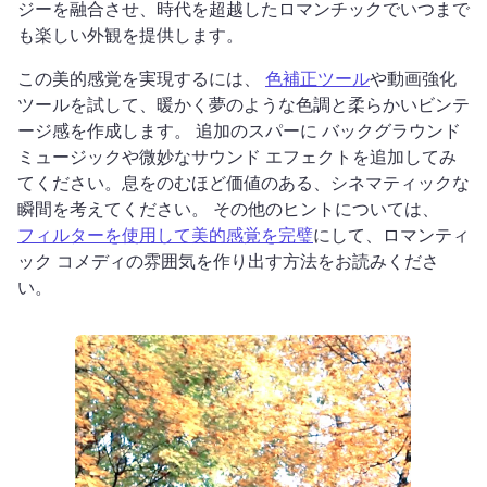
ジーを融合させ、時代を超越したロマンチックでいつまで
も楽しい外観を提供します。 
この美的感覚を実現するには、 
色補正ツール
や動画強化
ツールを試して、暖かく夢のような色調と柔らかいビンテ
ージ感を作成します。 
追加のスパーに バックグラウンド 
ミュージックや微妙なサウンド エフェクトを追加してみ
てください。息をのむほど価値のある、シネマティックな
瞬間を考えてください。 
その他のヒントについては、 
フィルターを使用して美的感覚を完璧
にして、ロマンティ
ック コメディの雰囲気を作り出す方法をお読みくださ
い。 