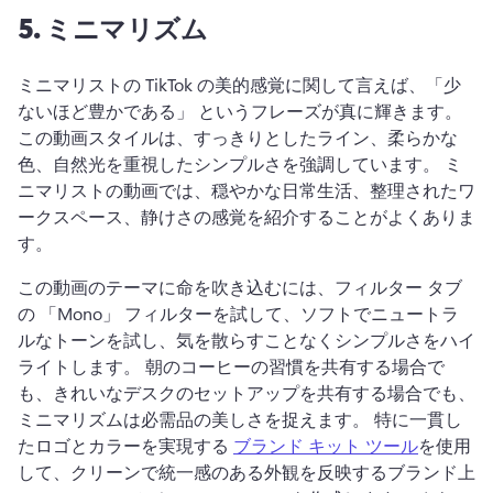
5.
ミニマリズム
ミニマリストの TikTok の美的感覚に関して言えば、「少
ないほど豊かである」 というフレーズが真に輝きます。 
この動画スタイルは、すっきりとしたライン、柔らかな
色、自然光を重視したシンプルさを強調しています。 
ミ
ニマリストの動画では、穏やかな日常生活、整理されたワ
ークスペース、静けさの感覚を紹介することがよくありま
す。 
この動画のテーマに命を吹き込むには、フィルター タブ
の 「Mono」 フィルターを試して、ソフトでニュートラ
ルなトーンを試し、気を散らすことなくシンプルさをハイ
ライトします。 
朝のコーヒーの習慣を共有する場合で
も、きれいなデスクのセットアップを共有する場合でも、
ミニマリズムは必需品の美しさを捉えます。 
特に一貫し
たロゴとカラーを実現する 
ブランド キット ツール
を使用
して、クリーンで統一感のある外観を反映するブランド上