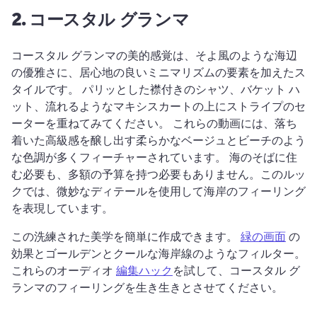
2.
コースタル グランマ
コースタル グランマの美的感覚は、そよ風のような海辺
の優雅さに、居心地の良いミニマリズムの要素を加えたス
タイルです。 
パリッとした襟付きのシャツ、バケット ハ
ット、流れるようなマキシスカートの上にストライプのセ
ーターを重ねてみてください。 
これらの動画には、落ち
着いた高級感を醸し出す柔らかなベージュとビーチのよう
な色調が多くフィーチャーされています。 
海のそばに住
む必要も、多額の予算を持つ必要もありません。このルッ
クでは、微妙なディテールを使用して海岸のフィーリング
を表現しています。 
この洗練された美学を簡単に作成できます。 
緑の画面
 の
効果とゴールデンとクールな海岸線のようなフィルター。 
これらのオーディオ 
編集ハック
を試して、コースタル グ
ランマのフィーリングを生き生きとさせてください。 