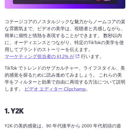
コテージコアのノスタルジックな魅力からノームコアの楽
な雰囲気まで、ビデオの美学は、視聴者と共感しながら、
簡単に個性と情熱を表現することができます。 
数秒以内
に、オーディエンスとつながり、特定のTikTokの美学を使
用してブランドのストーリーを伝えます。 
(opens in a new tab)
マーケティング担当者の 61.2% が
 行います。 
TikTok でトレンドのサブカルチャー、ライフスタイル、美
的感覚を探るために読み進めてみましょう。 
これらの美
学をフィルターと効果で自由に再現する方法について説明
します。 
ビデオ エディター Clipchamp
。 
1.
Y2K
Y2K の美的感覚は、90 年代後半から 2000 年代初頭の遊