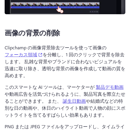
画像の背景の削除
Clipchamp の画像背景除去ツールを使って画像の 
(opens in a new tab)
フォーカス領域
を分離し、1 回のクリックで背景を除去
します。 
乱雑な背景やブランドに合わないビジュアルを
迅速に取り除き、透明な背景の画像を作成して動画の質を
高めます。
このスマートな AI ツールは、マーケターが 
製品デモ動画
や動画広告を活気づけられるように、製品写真を際立たせ
ることができます。 
また、 
誕生日動画
や結婚式などの特
別な日の動画や、休日のハイライト動画で人物の顔にスポ
ットライトを当てるすばらしい効果もあります。 
PNG または JPEG ファイルをアップロードし、タイムライ