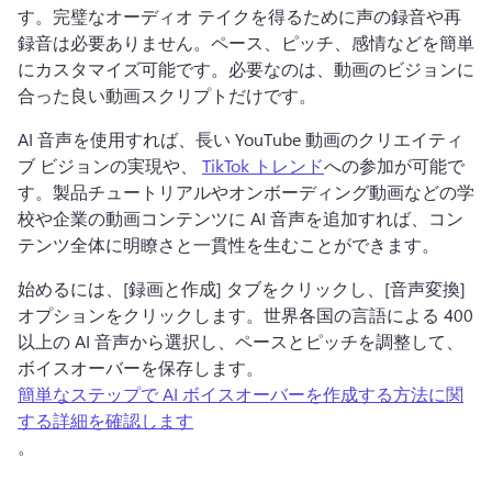
す。完璧なオーディオ テイクを得るために声の録音や再
録音は必要ありません。
ペース、ピッチ、感情などを簡単
にカスタマイズ可能です。
必要なのは、動画のビジョンに
合った良い動画スクリプトだけです。
AI 音声を使用すれば、長い YouTube 動画のクリエイティ
ブ ビジョンの実現や、 
TikTok トレンド
への参加が可能で
す。製品チュートリアルやオンボーディング動画などの学
校や企業の動画コンテンツに AI 音声を追加すれば、コン
テンツ全体に明瞭さと一貫性を生むことができます。 
始めるには、[録画と作成] タブをクリックし、[音声変換] 
オプションをクリックします。
世界各国の言語による 400 
以上の AI 音声から選択し、ペースとピッチを調整して、
ボイスオーバーを保存します。
簡単なステップで AI ボイスオーバーを作成する方法に関
する詳細を確認します
。 