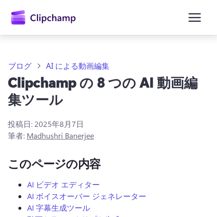
ン
コ
ン
テ
ン
ツ
に
ブログ
AI による動画編集
ス
Clipchamp の 8 つの AI 動画編
キ
ッ
集ツール
プ
投稿日:
2025年8月7日
筆者:
Madhushri Banerjee
このページの内容
AI ビデオ エディター
AI ボイスオーバー ジェネレーター
AI 字幕生成ツール