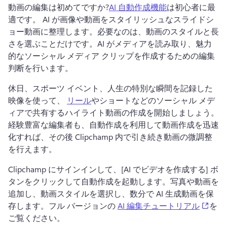
動画の編集は初めてですか?
AI 自動作成機能
は初心者に最
適です。 
AI が画像や動画をスタイリッシュなスライドシ
ョー動画に整理します。必要なのは、動画のスタイルと長
さを選ぶことだけです。
AI がメディアを読み取り、魅力
的なソーシャル メディア クリップを作成するための編集
判断を行います。
休日、スポーツ イベント、人生の特別な瞬間を記録した
映像を使って、 
リール
やショートなどのソーシャル メデ
ィアで共有するハイライト動画の作成を開始しましょう。 
経験豊富な編集者も、自動作成を利用して動画作成を迅速
化すれば、その後 Clipchamp 内で引き続き動画の微調整
を行えます。
Clipchamp にサインインして、[AI でビデオを作成する] ボ
タンをクリックして自動作成を起動します。
写真や動画を
追加し、動画スタイルを選択し、数分で AI 生成動画を保
(open
存します。
フル バージョンの 
AI 編集チュートリアル
を
ご覧ください。