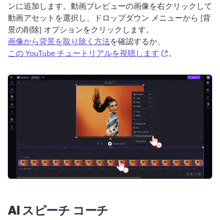
ンに追加します。
動画プレビューの画像を右クリックして
動画アセットを選択し、ドロップダウン メニューから [背
景の削除] オプションをクリックします。
画像から背景を取り除く方法
を確認するか、 
(opens in a new
この YouTube チュートリアルを視聴します
。 
AI スピーチ コーチ