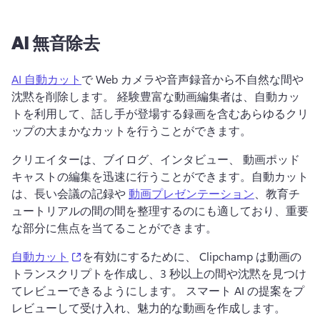
AI 無音除去
AI 自動カット
で Web カメラや音声録音から不自然な間や
沈黙を削除します。 
経験豊富な動画編集者は、自動カッ
トを利用して、話し手が登場する録画を含むあらゆるクリ
ップの大まかなカットを行うことができます。
クリエイターは、ブイログ、インタビュー、 
動画ポッド
キャスト
の編集を迅速に行うことができます。自動カット
は、長い会議の記録や 
動画プレゼンテーション
、教育チ
ュートリアルの間の間を整理するのにも適しており、重要
な部分に焦点を当てることができます。 
(opens in a new tab)
自動カット
を有効にするために、 Clipchamp は動画の
トランスクリプトを作成し、3 秒以上の間や沈黙を見つけ
てレビューできるようにします。 
スマート AI の提案をプ
レビューして受け入れ、魅力的な動画を作成します。