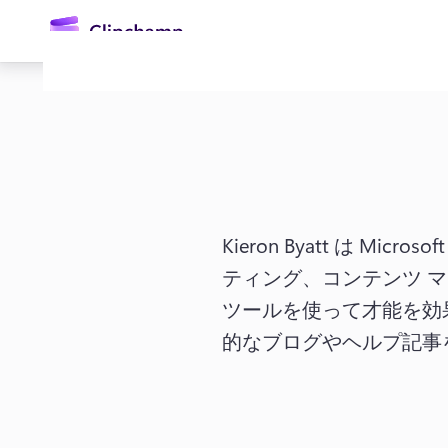
ン
コ
ン
テ
ン
ツ
に
ス
キ
ッ
プ
Kieron Byatt は 
ティング、コンテンツ 
ツールを使って才能を効
ログイン
的なブログやヘルプ記事
無料で試す