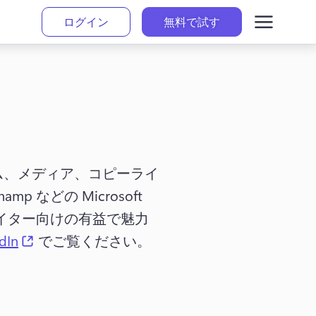
ログイン
無料で試す
ーナリズム、メディア、コピーライ
champ などの Microsoft 
イター向けの有益で魅力
(opens in a new tab)
dIn
 でご覧ください。 