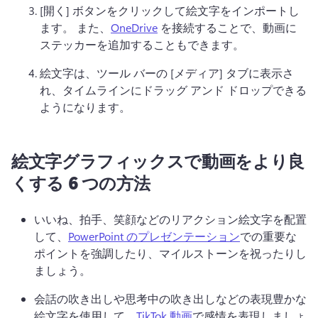
[開く] ボタンをクリックして絵文字をインポートし
ます。 
また、
OneDrive
 を接続することで、動画に
ステッカーを追加することもできます。 
絵文字は、ツール バーの [メディア] タブに表示さ
れ、タイムラインにドラッグ アンド ドロップできる
ようになります。
絵文字グラフィックスで動画をより良
くする 6 つの方法
いいね、拍手、笑顔などのリアクション絵文字を配置
して、
PowerPoint のプレゼンテーション
での重要な
ポイントを強調したり、マイルストーンを祝ったりし
ましょう。 
会話の吹き出しや思考中の吹き出しなどの表現豊かな
絵文字を使用して、
TikTok 動画
で感情を表現しましょ