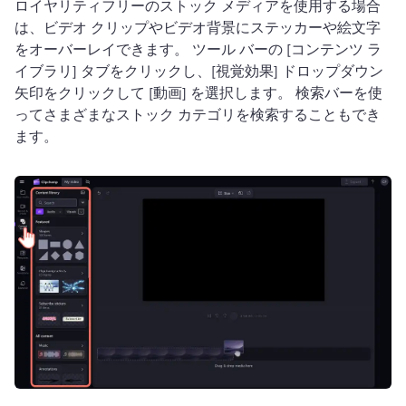
ロイヤリティフリーのストック メディアを使用する場合
は、ビデオ クリップやビデオ背景にステッカーや絵文字
をオーバーレイできます。 
ツール バーの [コンテンツ ラ
イブラリ] タブをクリックし、[視覚効果] ドロップダウン
矢印をクリックして [動画] を選択します。 
検索バーを使
ってさまざまなストック カテゴリを検索することもでき
ます。