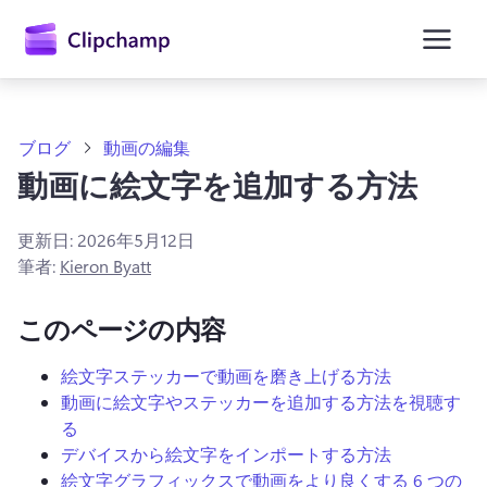
ン
コ
ン
テ
ン
ツ
に
ブログ
動画の編集
ス
動画に絵文字を追加する方法
キ
ッ
プ
更新日:
2026年5月12日
筆者:
Kieron Byatt
このページの内容
絵文字ステッカーで動画を磨き上げる方法
動画に絵文字やステッカーを追加する方法を視聴す
る
デバイスから絵文字をインポートする方法
絵文字グラフィックスで動画をより良くする 6 つの