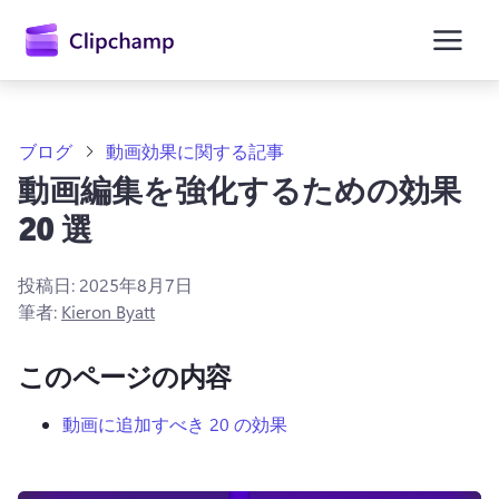
ン
コ
ン
テ
ン
ツ
に
ブログ
動画効果に関する記事
ス
動画編集を強化するための効果
キ
ッ
20 選
プ
投稿日:
2025年8月7日
筆者:
Kieron Byatt
このページの内容
動画に追加すべき 20 の効果