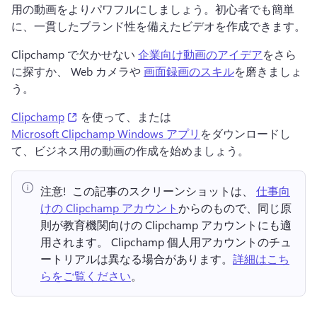
用の動画をよりパワフルにしましょう。
初心者でも簡単
に、一貫したブランド性を備えたビデオを作成できます。
Clipchamp で欠かせない 
企業向け動画のアイデア
をさら
に探すか、 Web カメラや 
画面録画のスキル
を磨きましょ
う。 
(opens in a new tab)
Clipchamp
 を使って、または 
Microsoft Clipchamp Windows アプリ
をダウンロードし
て、ビジネス用の動画の作成を始めましょう。 
注意! 
 この記事のスクリーンショットは、⁠ 
仕事向
けの Clipchamp アカウント
からのもので、同じ原
則が教育機関向けの Clipchamp アカウントにも適
用されます。 
Clipchamp 個人用アカウントのチュ
ートリアルは異なる場合があります。
詳細はこち
らをご覧ください
。 