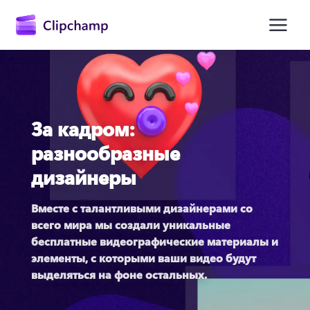
основному
содержимому
За кадром:
разнообразные
дизайнеры
Вместе с талантливыми дизайнерами со 
Войти
всего мира мы создали уникальные 
Попробовать бесплатно
бесплатные видеографические материалы и 
элементы, с которыми ваши видео будут 
выделяться на фоне остальных.