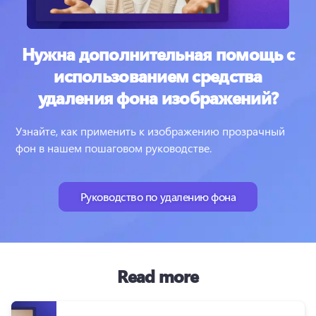
Нужна дополнительная помощь с
использованием средства
удаления фона изображений?
Узнайте, как применить к изображению прозрачный 
фон в нашем пошаговом руководстве.
Руководство по удалению фона
Read more