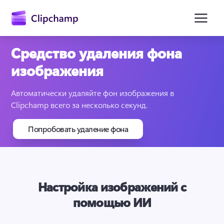
основному
содержимому
Средство удаления фона
изображения
Автоматически удаляйте фон изображения в 
Clipchamp всего за несколько секунд.
Попробовать удаление фона
Войти
Попробовать бесплатно
Настройка изображений с
помощью ИИ