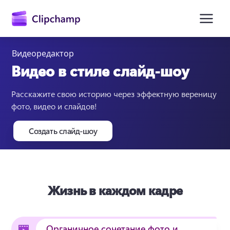
основному
содержимому
Видеоредактор
Видео в стиле слайд-шоу
Расскажите свою историю через эффектную вереницу 
фото, видео и слайдов!
Создать слайд-шоу
Войти
Попробовать бесплатно
Жизнь в каждом кадре
Органичное сочетание фото и