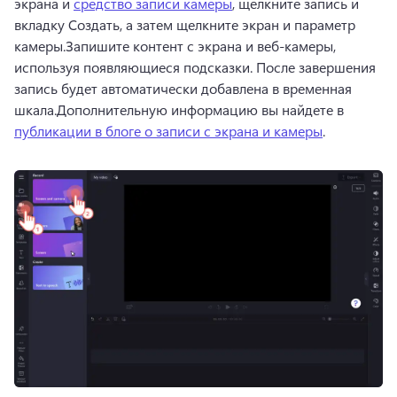
экрана и 
средство записи камеры
, щелкните запись и 
вкладку Создать, а затем щелкните экран и параметр 
камеры.
Запишите контент с экрана и веб-камеры, 
используя появляющиеся подсказки. 
После завершения 
запись будет автоматически добавлена в временная 
шкала.
Дополнительную информацию вы найдете в 
публикации в блоге о записи с экрана и камеры
. 