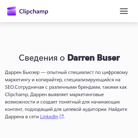
основному
содержимому
Сведения о
Darren Buser
Даррен Бьюзер — опытный специалист по цифровому 
маркетингу и копирайтер, специализирующийся на 
SEO.
Сотрудничая с различными брендами, такими как 
Войти
Clipchamp, Даррен выявляет маркетинговые 
возможности и создает понятный для начинающих 
Попробовать бесплатно
контент, подходящий для целевой аудитории. 
Найдите 
(opens in a new tab)
Даррена в сети 
LinkedIn
. 