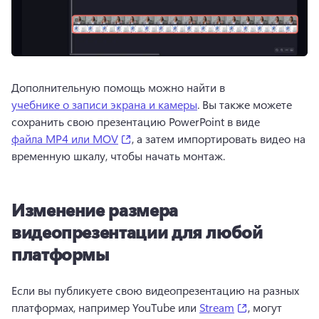
Дополнительную помощь можно найти в 
учебнике о записи экрана и камеры
. Вы также можете 
сохранить свою презентацию PowerPoint в виде 
(opens in a new tab)
файла MP4 или MOV
, а затем импортировать видео на 
временную шкалу, чтобы начать монтаж. 
Изменение размера
видеопрезентации для любой
платформы
Если вы публикуете свою видеопрезентацию на разных 
(opens in a ne
платформах, например YouTube или 
Stream
, могут 