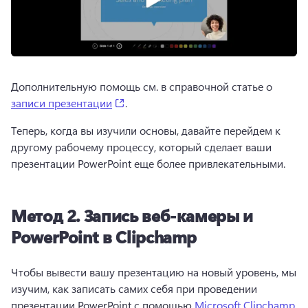
Дополнительную помощь см. в справочной статье о 
(opens in a new tab)
записи презентации
. 
Теперь, когда вы изучили основы, давайте перейдем к 
другому рабочему процессу, который сделает ваши 
презентации PowerPoint еще более привлекательными.
Метод 2. Запись веб-камеры и
PowerPoint в Clipchamp
Чтобы вывести вашу презентацию на новый уровень, мы 
изучим, как записать самих себя при проведении 
презентации PowerPoint с помощью 
Microsoft Clipchamp