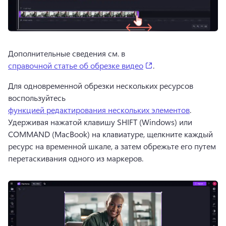
Дополнительные сведения см. в 
(opens in a new tab)
справочной статье об обрезке видео
. 
Для одновременной обрезки нескольких ресурсов 
воспользуйтесь 
функцией редактирования нескольких элементов
. 
Удерживая нажатой клавишу SHIFT (Windows) или 
COMMAND (MacBook) на клавиатуре, щелкните каждый 
ресурс на временной шкале, а затем обрежьте его путем 
перетаскивания одного из маркеров. 