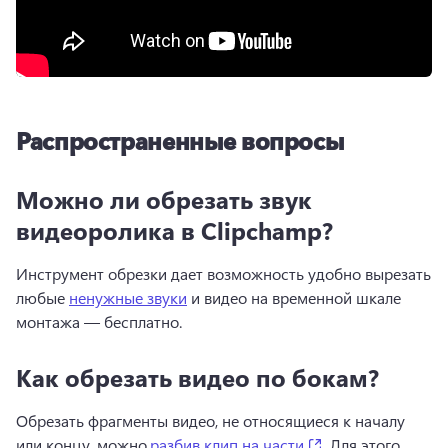
Распространенные вопросы
Можно ли обрезать звук
видеоролика в Clipchamp?
Инструмент обрезки дает возможность удобно вырезать 
любые 
ненужные звуки
 и видео на временной шкале 
монтажа — бесплатно. 
Как обрезать видео по бокам?
Обрезать фрагменты видео, не относящиеся к началу 
(opens in a new t
или концу, можно,
разбив клип на части
. Для этого 