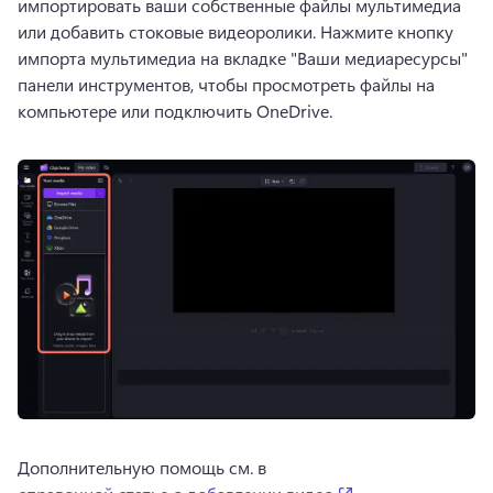
импортировать ваши собственные файлы мультимедиа 
или добавить стоковые видеоролики. 
Нажмите кнопку 
импорта мультимедиа на вкладке "Ваши медиаресурсы" 
панели инструментов, чтобы просмотреть файлы на 
компьютере или подключить OneDrive. 
Дополнительную помощь см. в 
(opens in a new ta