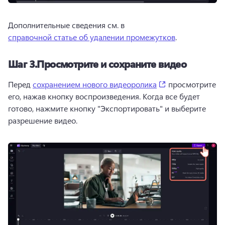
Дополнительные сведения см. в 
справочной статье об удалении промежутков
. 
Шаг 3.
Просмотрите и сохраните видео
(opens in a new 
Перед 
сохранением нового видеоролика
 просмотрите 
его, нажав кнопку воспроизведения. 
Когда все будет 
готово, нажмите кнопку "Экспортировать" и выберите 
разрешение видео.