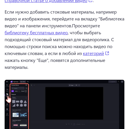
справочной статье о добавлении видео
. 
Если нужно добавить стоковые материалы, например 
видео и изображения, перейдите на вкладку "Библиотека 
видео" на панели инструментов.
Просмотрите 
библиотеку бесплатных видео
, чтобы выбрать 
подходящий стоковый материал для видеоролика. 
С 
помощью строки поиска можно находить видео по 
(opens in
ключевым словам, а если в любой из 
категорий
нажать кнопку "Еще", появятся дополнительные 
материалы. 