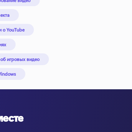
рование видео
екта
и о YouTube
иях
 об игровых видео
Windows
месте