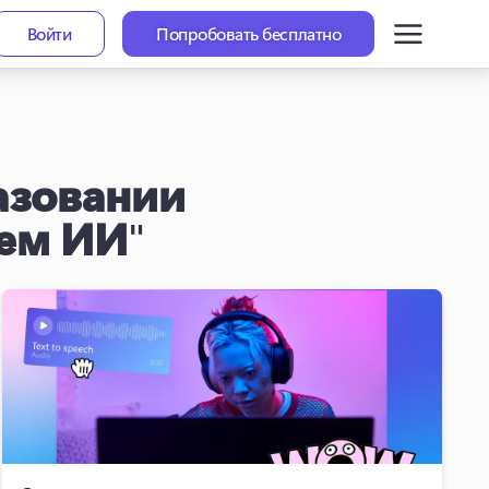
Войти
Попробовать бесплатно
азовании
ием ИИ
"