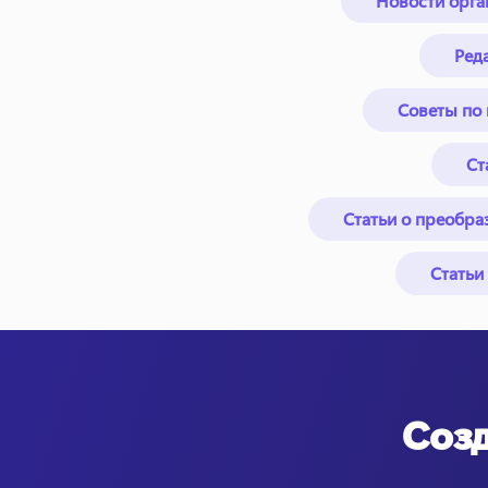
Новости орга
Ред
Советы по 
Ст
Статьи о преобра
Статьи 
Созд