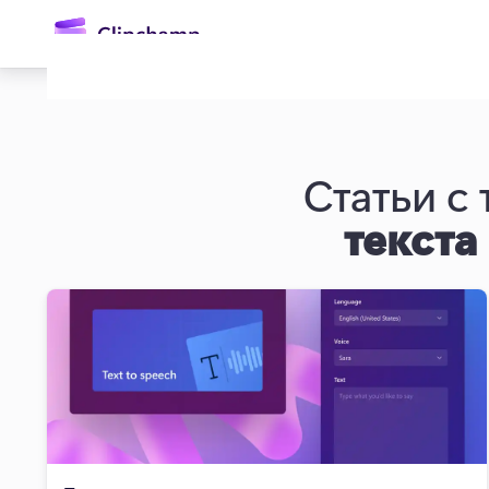
основному
содержимому
Статьи с 
текста
Войти
Попробовать бесплатно