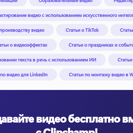
низации
Образовательные видео
Редакти
актирование видео с использованием искусственного интелл
производству видео
Статьи о TikTok
Стать
атьи о видеоэффектах
Статьи о праздниках и событ
зовании текста в речь с использованием ИИ
Статьи
по видео для LinkedIn
Статьи по монтажу видео в 
авайте видео бесплатно в
с Clipchamp!