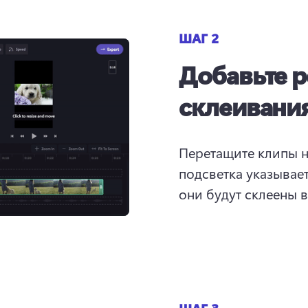
ШАГ 2
Добавьте р
склеивани
Перетащите клипы н
подсветка указывает
они будут склеены в 