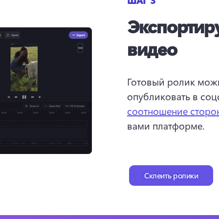
ШАГ 3
Экспортиру
видео
Готовый ролик можн
опубликовать в соцс
соотношение сторо
вами платформе. 

Склеить ролики