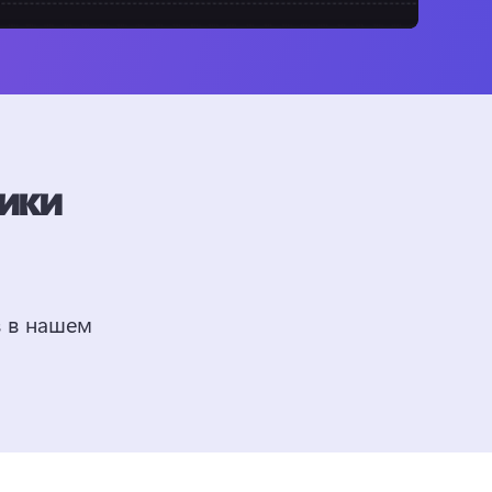
лики
 в нашем 