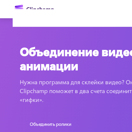
основному
содержимому
Объединение видео
анимации
Нужна программа для склейки видео? Он
Войти
Clipchamp поможет в два счета соединит
«гифки». 
Попробовать бесплатно
Объединить ролики