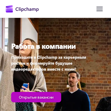
основному
содержимому
Работа в компании
Приходите в Clipchamp за карьерным 
ростом и формируйте будущее 
видеоредакторов вместе с нами! 
Войти
Попробовать бесплатно
Открытые вакансии