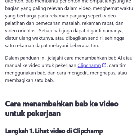
ditonton. 
Bab membantu penonton melompat langsung ke 
bagian yang paling relevan dalam video, menghemat waktu 
yang berharga pada rekaman panjang seperti video 
pelatihan dan pemecahan masalah, rekaman rapat, dan 
video orientasi. 
Setiap bab juga dapat diganti namanya, 
diatur ulang waktunya, atau dibagikan sendiri, sehingga 
satu rekaman dapat melayani beberapa tim. 
Dalam panduan ini, jelajahi cara menambahkan bab AI atau 
(opens in a ne
manual ke video untuk pekerjaan 
Clipchamp
, cara tim 
menggunakan bab, dan cara mengedit, menghapus, atau 
membagikan satu bab. 
Cara menambahkan bab ke video
untuk pekerjaan
Langkah 1.
Lihat video di Clipchamp